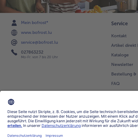
Mein bofrost*
Service
www.bofrost.lu
Kontakt
service@bofrost.lu
Artikel direkt
027863232
Kataloge
Mo-Fr. von 7 bis 20 Uhr
Newsletter
Bestellung & 
FAQ