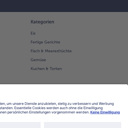
Kategorien
Eis
Fertige Gerichte
Fisch & Meeresfrüchte
Gemüse
Kuchen & Torten
Land / Sprache wählen