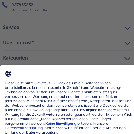
027863232
Mo-Fr. von 7 bis 20 Uhr
Service
Über bofrost*
Kategorien
Land / Sprache wählen