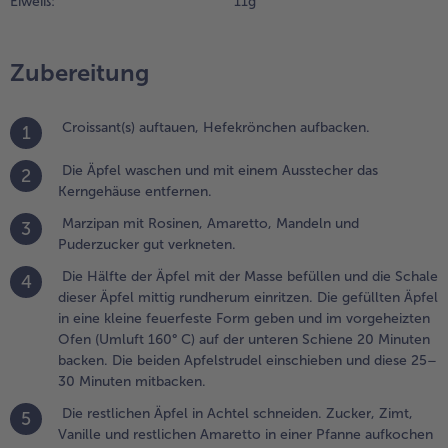
Eiweiß:
11 g
5–30
inuten
itbacken.
Zubereitung
.
ie restlichen
Croissant(s) auftauen, Hefekrönchen aufbacken.
1
pfel in Achtel
chneiden.
Die Äpfel waschen und mit einem Ausstecher das
2
ucker, Zimt,
Kerngehäuse entfernen.
anille und
estlichen
Marzipan mit Rosinen, Amaretto, Mandeln und
3
maretto in
Puderzucker gut verkneten.
iner Pfanne
Die Hälfte der Äpfel mit der Masse befüllen und die Schale
4
ufkochen und
dieser Äpfel mittig rundherum einritzen. Die gefüllten Äpfel
aramellisieren
in eine kleine feuerfeste Form geben und im vorgeheizten
assen, dann
Ofen (Umluft 160° C) auf der unteren Schiene 20 Minuten
chtel
backen. Die beiden Apfelstrudel einschieben und diese 25–
inzugeben.
30 Minuten mitbacken.
.
Die restlichen Äpfel in Achtel schneiden. Zucker, Zimt,
5
as
Vanille und restlichen Amaretto in einer Pfanne aufkochen