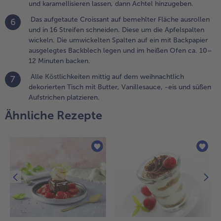
ufgetaute
und karamellisieren lassen, dann Achtel hinzugeben.
roissant auf
Das aufgetaute Croissant auf bemehlter Fläche ausrollen
6
emehlter
und in 16 Streifen schneiden. Diese um die Apfelspalten
läche
wickeln. Die umwickelten Spalten auf ein mit Backpapier
usrollen
ausgelegtes Backblech legen und im heißen Ofen ca. 10–
nd in 16
12 Minuten backen.
treifen
chneiden.
Alle Köstlichkeiten mittig auf dem weihnachtlich
7
iese um die
dekorierten Tisch mit Butter, Vanillesauce, -eis und süßen
pfelspalten
Aufstrichen platzieren.
ickeln. Die
Ähnliche Rezepte
mwickelten
palten auf
in mit
ackpapier
usgelegtes
ackblech
egen und
m heißen
fen ca.
0–12
inuten