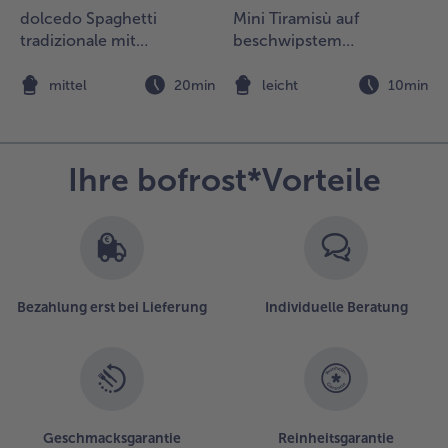
dolcedo Spaghetti
Mini Tiramisù auf
acken.
tradizionale mit
beschwipstem
Schokoladenkuchen und
Himbeerspiegel
lle
marinierten Erdbeeren
n
mittel
20min
leicht
10min
östlichkeiten
ittig auf
em
eihnachtlich
Ihre bofrost*Vorteile
ekorierten
isch mit
utter,
anillesauce,
eis und
üßen
Bezahlung erst bei Lieferung
Individuelle Beratung
ufstrichen
latzieren.
Geschmacksgarantie
Reinheitsgarantie