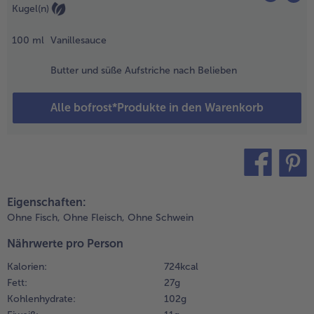
Kugel(n)
ittig
undherum
100
ml
Vanillesauce
inritzen. Die
efüllten
Butter und süße Aufstriche nach Belieben
pfel in eine
leine
euerfeste
Alle bofrost*Produkte in den Warenkorb
orm geben
nd im
orgeheizten
fen
Umluft 160°
teilen
pin it
) auf der
Eigenschaften:
nteren
Ohne Fisch,
Ohne Fleisch,
Ohne Schwein
chiene 20
inuten
Nährwerte pro Person
acken. Die
eiden
Kalorien:
724 kcal
pfelstrudel
Fett:
27 g
inschieben
Kohlenhydrate:
102 g
nd diese