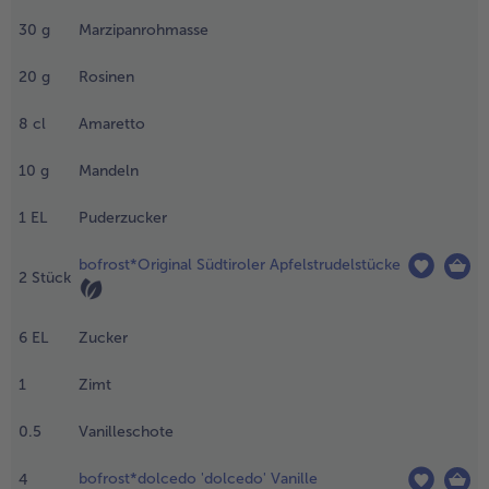
usstecher
30
g
Marzipanrohmasse
as
- 5 € beim Kauf von 7 Schlemmermenüs nach Wahl
erngehäuse
20
g
Rosinen
ntfernen.
.
8
cl
Amaretto
arzipan
it Rosinen,
10
g
Mandeln
maretto,
andeln
1
EL
Puderzucker
nd
uderzucker
bofrost*Original Südtiroler Apfelstrudelstücke
2
Stück
ut
erkneten.
6
EL
Zucker
.
ie Hälfte
1
Zimt
er Äpfel mit
er Masse
0.5
Vanilleschote
efüllen und
ie Schale
bofrost*dolcedo 'dolcedo' Vanille
4
ieser Äpfel