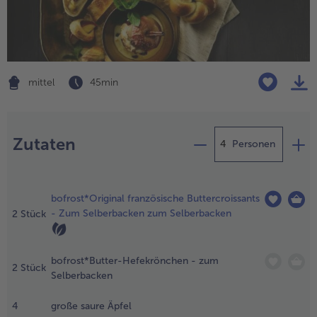
alle Wein & Spirituosen
alle BIO
Küchenutensilien
bofrost*free
alle Küchenutensilien
alle bofrost*free
Kuchen & Torten
High Protein
alle Kuchen & Torten
alle High Protein
bofrost*plus.
mittel
45 min
alle bofrost*plus.
Pflanzliche Alternativprodukte
Zubereitung
alle Pflanzliche Alternativprodukte
Heißluftfritteuse
Zutaten
alle Heißluftfritteuse
Personen
roissant(s)
uftauen,
bofrost*Original französische Buttercroissants
efekrönchen
- Zum Selberbacken zum Selberbacken
2
Stück
ufbacken.
.
bofrost*Butter-Hefekrönchen - zum
ie Äpfel
2
Stück
Selberbacken
aschen
nd mit
4
große saure Äpfel
inem