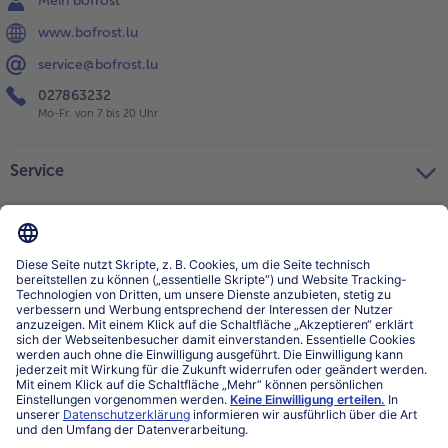
www.bofrost.lu
service@bofrost.lu
027863232
Mo-Fr. von 7 bis 20 Uhr
Service
Über bofrost*
Kategorien