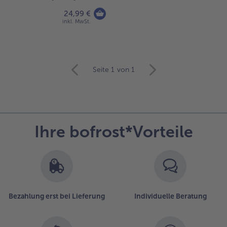
24,99 €
inkl. MwSt.
weiter
Seite 1
von 1
mit
der
Artikel-
Übersicht.
Es
Ihre bofrost*Vorteile
befinden
sich
13
Artikel
in
der
Liste.
Bezahlung erst bei Lieferung
Individuelle Beratung