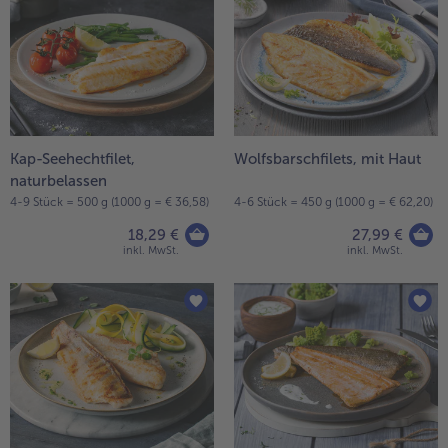
- 5 € beim Kauf von 7 Schlemmermenüs nach Wahl
Kap-Seehechtfilet,
Wolfsbarschfilets, mit Haut
naturbelassen
4-9 Stück = 500 g (1000 g = € 36,58)
4-6 Stück = 450 g (1000 g = € 62,20)
18,29 €
27,99 €
inkl. MwSt.
inkl. MwSt.