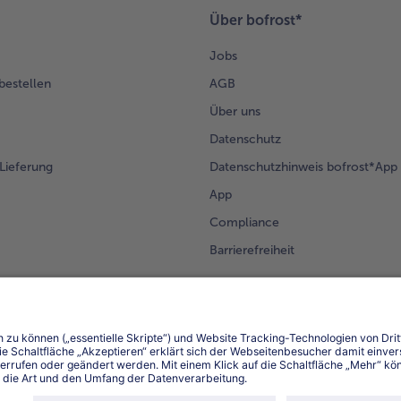
Über bofrost*
Jobs
 bestellen
AGB
Über uns
Datenschutz
Lieferung
Datenschutzhinweis bofrost*App
App
Compliance
Barrierefreiheit