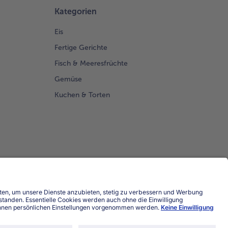
Kategorien
Eis
Fertige Gerichte
Fisch & Meeresfrüchte
Gemüse
Kuchen & Torten
Land / Sprache wählen