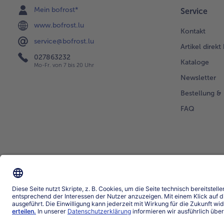
Mein bofrost*
Service
www.bofrost.lu
Kontakt
service@bofrost.lu
Artikel direkt
027863232
Kataloge
Mo-Fr. von 7 bis 20 Uhr
Newsletter
Bestellung & 
FAQ