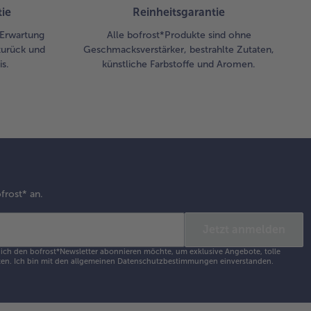
ie
Reinheitsgarantie
r Erwartung
Alle bofrost*Produkte sind ohne
zurück und
Geschmacksverstärker, bestrahlte Zutaten,
s.
künstliche Farbstoffe und Aromen.
frost* an.
Jetzt anmelden
s ich den bofrost*Newsletter abonnieren möchte, um exklusive Angebote, tolle
en. Ich bin mit den
allgemeinen Datenschutzbestimmungen
einverstanden.