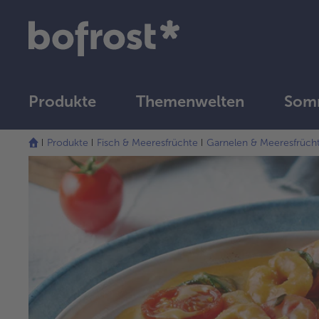
Produkte
Themenwelten
Somm
Produkte
Fisch & Meeresfrüchte
Garnelen & Meeresfrüch