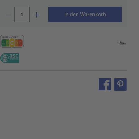
in den Warenkorb
teilen
pin
it