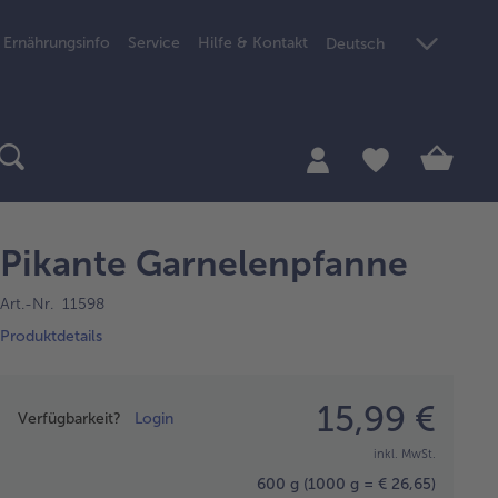
Ernährungsinfo
Service
Hilfe & Kontakt
Deutsch
Pikante Garnelenpfanne
Art.-Nr. 11598
Produktdetails
Preisangabe
15,99 €
Verfügbarkeit?
Login
inkl. MwSt.
600 g
(1000 g = € 26,65)