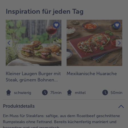
teilen
pin it
Inspiration für jeden Tag
- 5 € beim Kauf von 7 Schlemmermenüs nach Wahl
Kleiner Laugen Burger mit
Mexikanische Huarache
Steak, grünem Bohnen
Salat und Granny Smith in
Sesamdressing
n
schwierig
75min
mittel
50min
Produktdetails
Ein Muss für Steakfans: saftige, aus dem Roastbeef geschnittene
Rumpsteaks ohne Fettrand. Bereits küchenfertig mariniert und
besonders zart und aromatisch.