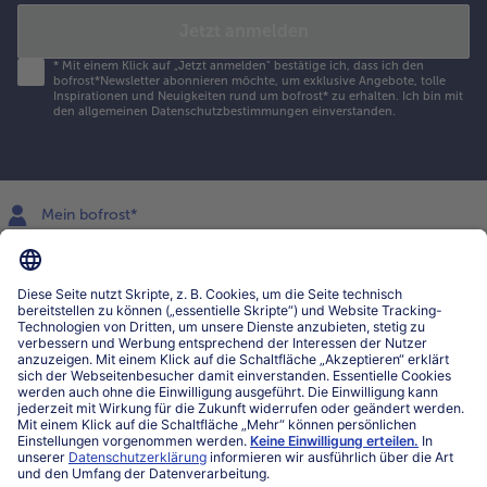
Jetzt anmelden
*
Mit einem Klick auf „Jetzt anmelden" bestätige ich, dass ich den
bofrost*Newsletter abonnieren möchte, um exklusive Angebote, tolle
Inspirationen und Neuigkeiten rund um bofrost* zu erhalten. Ich bin mit
den
allgemeinen Datenschutzbestimmungen
einverstanden.
Mein bofrost*
www.bofrost.lu
service@bofrost.lu
027863232
Mo-Fr. von 7 bis 20 Uhr
Service
Über bofrost*