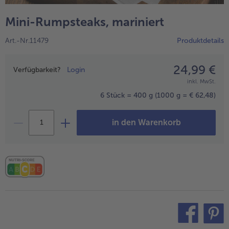
alle Wein & Spirituosen
alle BIO
Küchenutensilien
bofrost*free
Mini-Rumpsteaks, mariniert
alle Küchenutensilien
alle bofrost*free
Kuchen & Torten
High Protein
Art.-Nr.11479
Produktdetails
alle Kuchen & Torten
alle High Protein
bofrost*plus.
alle bofrost*plus.
24,99 €
Preisangabe
Pflanzliche Alternativprodukte
Verfügbarkeit?
Login
inkl. MwSt.
alle Pflanzliche Alternativprodukte
Heißluftfritteuse
6 Stück = 400 g
(1000 g = € 62,48)
alle Heißluftfritteuse
in den Warenkorb