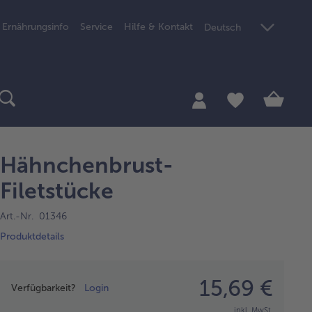
Ernährungsinfo
Service
Hilfe & Kontakt
Deutsch
Hähnchenbrust-
Filetstücke
Art.-Nr. 01346
Produktdetails
Preisangabe
15,69 €
Verfügbarkeit?
Login
inkl. MwSt.