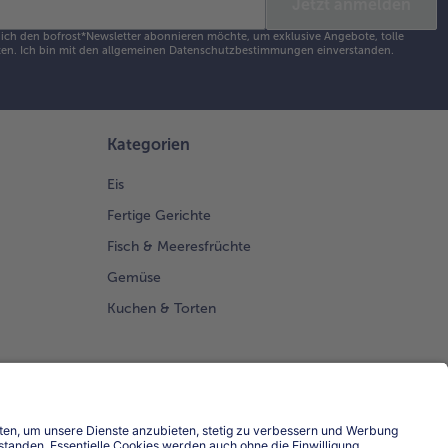
Jetzt anmelden
s ich den bofrost*Newsletter abonnieren möchte, um exklusive Angebote, tolle
en. Ich bin mit den
allgemeinen Datenschutzbestimmungen
einverstanden.
Kategorien
Eis
Fertige Gerichte
Fisch & Meeresfrüchte
Gemüse
Kuchen & Torten