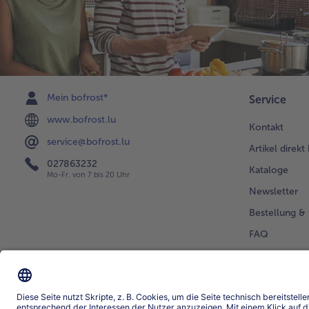
Mein bofrost*
Service
www.bofrost.lu
Kontakt
service@bofrost.lu
Artikel direkt
027863232
Kataloge
Mo-Fr. von 7 bis 20 Uhr
Newsletter
Bestellung & 
FAQ