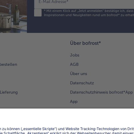
E-Mail Adresse
*
*
Mit einem Klick auf „Jetzt anmelden" bestätige ich, das
Inspirationen und Neuigkeiten rund um bofrost* zu erhalt
Über bofrost*
Jobs
 bestellen
AGB
Über uns
Datenschutz
Lieferung
Datenschutzhinweis bofrost*App
App
Compliance
Barrierefreiheit