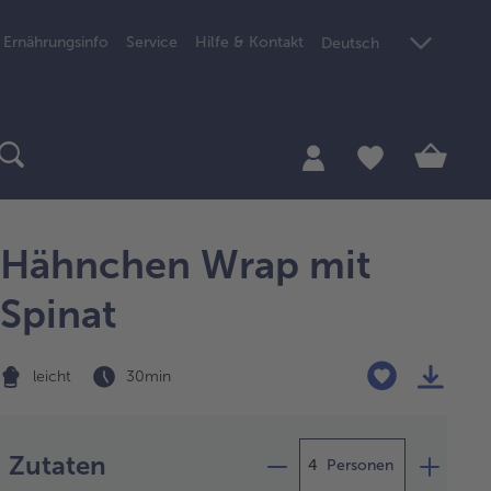
Ernährungsinfo
Service
Hilfe & Kontakt
Deutsch
Hähnchen Wrap mit
Spinat
leicht
30 min
Zubereitung
Zutaten
Personen