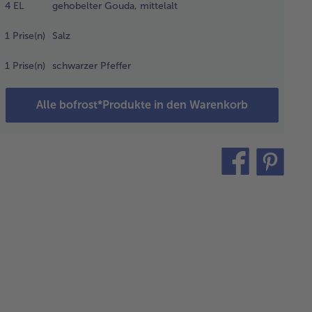
4
EL
gehobelter Gouda, mittelalt
1
Prise(n)
Salz
fgefrorenen
hnchen-
1
Prise(n)
schwarzer Pfeffer
stfiletstücke
einer heißen
nne mit
Alle bofrost*Produkte in den Warenkorb
m Olivenöl
 2 Minuten
 Deckel
raten.
teilen
pin
schließend
it
 mittlerer
tze ohne
kel ca. 8
uten fertig
ten.
ischendurch
ers wenden.