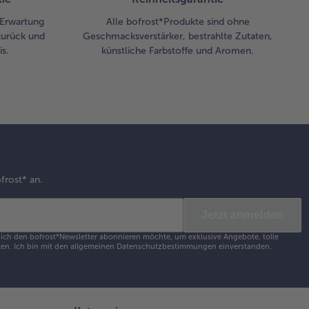
ten her
rollen.
r Erwartung
Alle bofrost*Produkte sind ohne
zurück und
Geschmacksverstärker, bestrahlte Zutaten,
s.
künstliche Farbstoffe und Aromen.
frost* an.
Jetzt anmelden
s ich den bofrost*Newsletter abonnieren möchte, um exklusive Angebote, tolle
en. Ich bin mit den
allgemeinen Datenschutzbestimmungen
einverstanden.