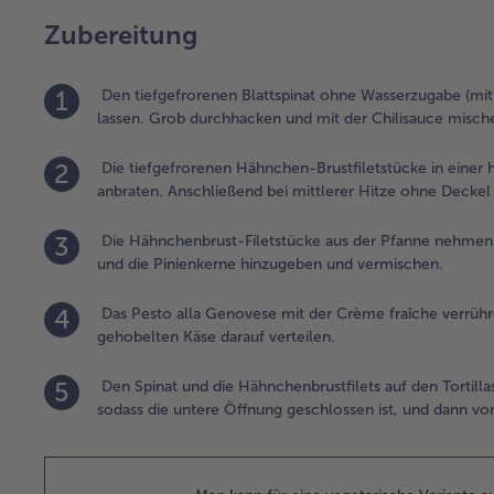
Zubereitung
1
Den tiefgefrorenen Blattspinat ohne Wasserzugabe (mit
lassen. Grob durchhacken und mit der Chilisauce mische
2
Die tiefgefrorenen Hähnchen-Brustfiletstücke in einer
anbraten. Anschließend bei mittlerer Hitze ohne Deckel
3
Die Hähnchenbrust-Filetstücke aus der Pfanne nehmen u
und die Pinienkerne hinzugeben und vermischen.
4
Das Pesto alla Genovese mit der Crème fraîche verrühre
gehobelten Käse darauf verteilen.
5
Den Spinat und die Hähnchenbrustfilets auf den Tortill
sodass die untere Öffnung geschlossen ist, und dann von