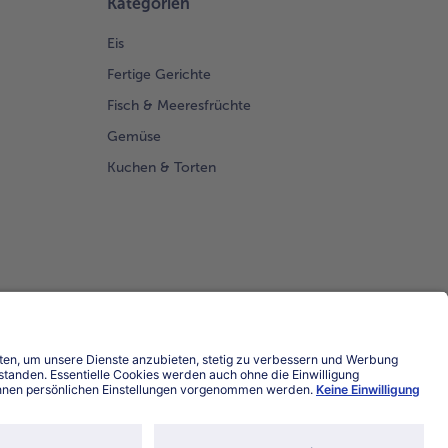
Kategorien
Eis
Fertige Gerichte
Fisch & Meeresfrüchte
Gemüse
Kuchen & Torten
Land / Sprache wählen