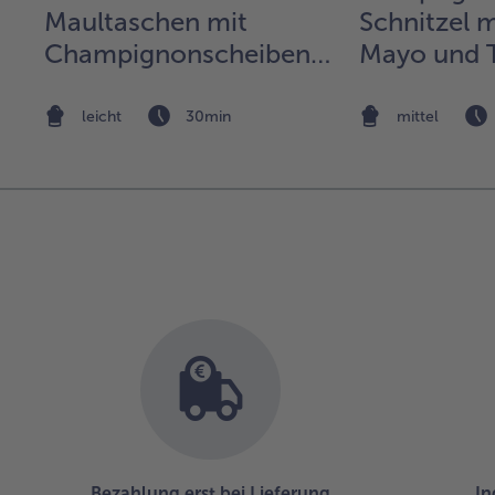
Maultaschen mit
Schnitzel 
Champignonscheiben
Mayo und 
und Kräutern
leicht
30min
mittel
Bezahlung erst bei Lieferung
In