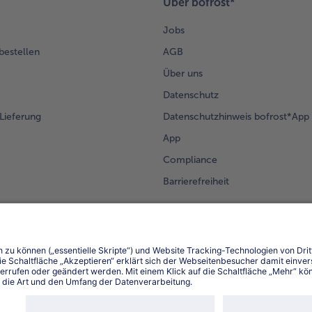
Über bofrost*
Jobs
 bestellen
AGB
Über uns
Datenschutz
Lieferung
Datenschutzhinweis bofrost*App
App
Compliance
Barrierefreiheit