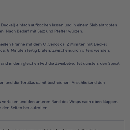
2.
Die
tie
Hä
 Deckel) einfach aufkochen lassen und in einem Sieb abtropfen
Bru
n. Nach Bedarf mit Salz und Pfeffer würzen.
in 
Pfa
 heißen Pfanne mit dem Olivenöl ca. 2 Minuten mit Deckel
de
 ca. 8 Minuten fertig braten. Zwischendurch öfters wenden.
ca.
mit
nd in dem gleichen Fett die Zwiebelwürfel dünsten, den Spinat
anb
An
bei
n und die Tortillas damit bestreichen. Anschließend den
Hi
Dec
Min
bra
as verteilen und den unteren Rand des Wraps nach oben klappen,
Zw
 den Seiten her aufrollen.
öft
3.