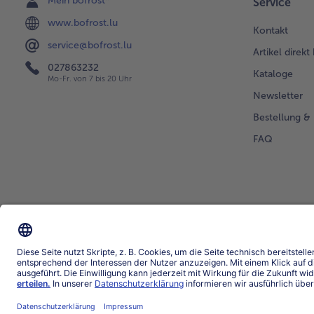
Mein bofrost*
Service
www.bofrost.lu
Kontakt
service@bofrost.lu
Artikel direkt
027863232
Kataloge
Mo-Fr. von 7 bis 20 Uhr
Newsletter
Bestellung & 
FAQ