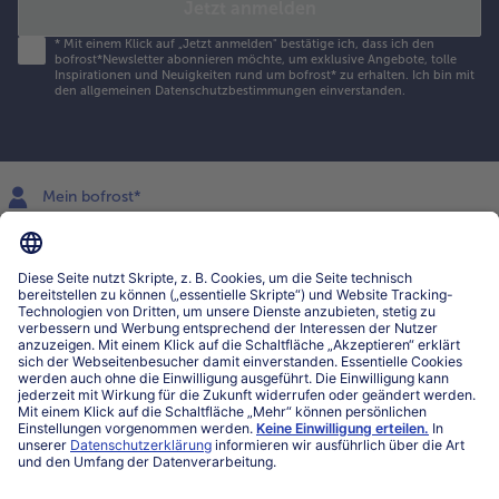
Jetzt anmelden
*
Mit einem Klick auf „Jetzt anmelden" bestätige ich, dass ich den
bofrost*Newsletter abonnieren möchte, um exklusive Angebote, tolle
Inspirationen und Neuigkeiten rund um bofrost* zu erhalten. Ich bin mit
den
allgemeinen Datenschutzbestimmungen
einverstanden.
Mein bofrost*
www.bofrost.lu
service@bofrost.lu
027863232
Mo-Fr. von 7 bis 20 Uhr
Service
Über bofrost*