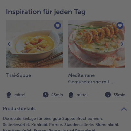
teilen
pin it
Inspiration für jeden Tag
- 5 € beim Kauf von 7 Schlemmermenüs nach Wahl
Thai-Suppe
Mediterrane
Gemüseterrine mit
gerösteten Garnelen
n
mittel
45min
mittel
35min
Produktdetails
Die ideale Einlage für eine gute Suppe: Brechbohnen,
Selleriewürfel, Kohlrabi, Porree, Staudensellerie, Blumenkohl,
Karottenwürfel, Erbsen, Petersilie und Rosenkohl.