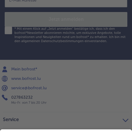
E-Mail Adresse
*
Jetzt anmelden
*
Mit einem Klick auf „Jetzt anmelden" bestätige ich, dass ich den
bofrost*Newsletter abonnieren möchte, um exklusive Angebote, tolle
Inspirationen und Neuigkeiten rund um bofrost* zu erhalten. Ich bin mit
den
allgemeinen Datenschutzbestimmungen
einverstanden.
Mein bofrost*
www.bofrost.lu
service@bofrost.lu
027863232
Mo-Fr. von 7 bis 20 Uhr
Service