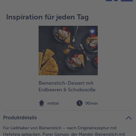
teilen
pin it
- 5 € beim Kauf von 7 Schlemmermenüs nach Wahl
Inspiration für jeden Tag
Bienenstich-Dessert mit
Erdbeeren & Schokosoße
mittel
90min
Produktdetails
Für Liebhaber von Bienenstich – nach Originalrezeptur mit
Hefeteig gebacken. Purer Genuss: der Mandel-Bienenstich mit