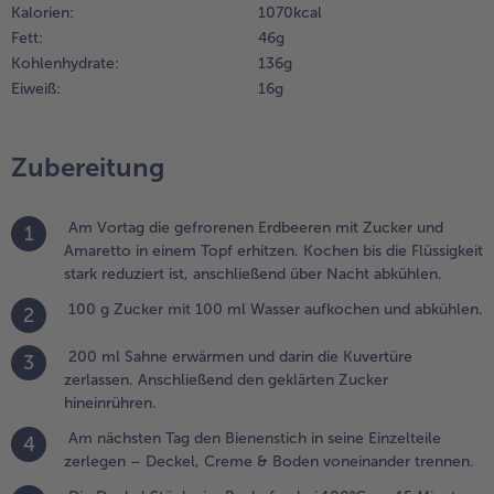
Kalorien:
1070 kcal
rwärmen
Fett:
46 g
nd darin die
Kohlenhydrate:
136 g
uvertüre
Eiweiß:
16 g
erlassen.
nschließend
en
Zubereitung
eklärten
ucker
ineinrühren.
Am Vortag die gefrorenen Erdbeeren mit Zucker und
1
Amaretto in einem Topf erhitzen. Kochen bis die Flüssigkeit
.
stark reduziert ist, anschließend über Nacht abkühlen.
m
ächsten
100 g Zucker mit 100 ml Wasser aufkochen und abkühlen.
2
ag den
ienenstich
200 ml Sahne erwärmen und darin die Kuvertüre
3
n seine
zerlassen. Anschließend den geklärten Zucker
inzelteile
hineinrühren.
erlegen –
eckel,
Am nächsten Tag den Bienenstich in seine Einzelteile
4
reme &
zerlegen – Deckel, Creme & Boden voneinander trennen.
oden