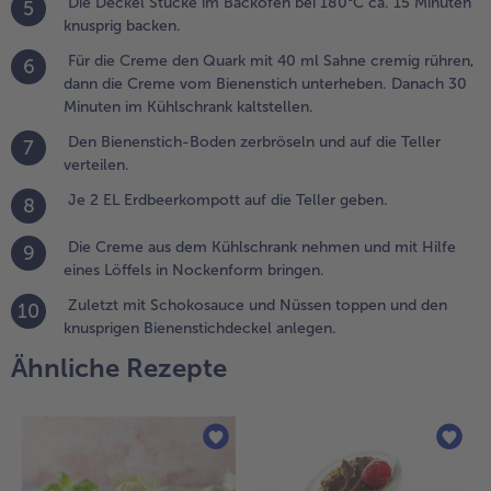
Die Deckel Stücke im Backofen bei 180°C ca. 15 Minuten
5
oneinander
knusprig backen.
rennen.
Für die Creme den Quark mit 40 ml Sahne cremig rühren,
6
.
dann die Creme vom Bienenstich unterheben. Danach 30
ie
Minuten im Kühlschrank kaltstellen.
eckel
Den Bienenstich-Boden zerbröseln und auf die Teller
7
tücke
verteilen.
m
ackofen
Je 2 EL Erdbeerkompott auf die Teller geben.
8
ei
80°C
Die Creme aus dem Kühlschrank nehmen und mit Hilfe
9
a. 15
eines Löffels in Nockenform bringen.
inuten
Zuletzt mit Schokosauce und Nüssen toppen und den
10
nusprig
knusprigen Bienenstichdeckel anlegen.
acken.
Ähnliche Rezepte
.
ür die
reme den
uark mit
0 ml