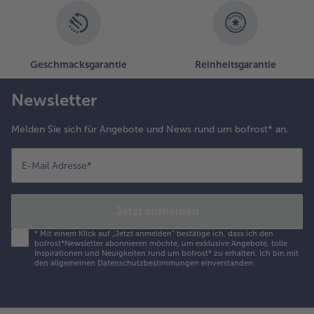
e 2 EL
rdbeerkompott
uf die Teller
eben.
Geschmacksgarantie
Reinheitsgarantie
.
Newsletter
ie Creme
us dem
ühlschrank
Melden Sie sich für Angebote und News rund um bofrost* an.
ehmen und
it Hilfe
E-Mail Adresse
*
ines Löffels
ockenform
Jetzt anmelden
ringen.
*
Mit einem Klick auf „Jetzt anmelden" bestätige ich, dass ich den
0.
bofrost*Newsletter abonnieren möchte, um exklusive Angebote, tolle
Inspirationen und Neuigkeiten rund um bofrost* zu erhalten. Ich bin mit
uletzt mit
den
allgemeinen Datenschutzbestimmungen
einverstanden.
chokosauce und
üssen toppen
nd den