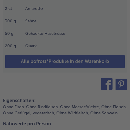
rhitzen.
ochen bis
2
cl
Amaretto
- 5 € beim Kauf von 7 Schlemmermenüs nach Wahl
ie
lüssigkeit
300
g
Sahne
tark
eduziert ist,
50
g
Gehackte Haselnüsse
nschließend
ber Nacht
200
g
Quark
bkühlen.
Alle bofrost*Produkte in den Warenkorb
.
00 g
ucker
it 100
l Wasser
ufkochen
teilen
pin it
nd
Eigenschaften:
bkühlen.
Ohne Fisch,
Ohne Rindfleisch,
Ohne Meeresfrüchte,
Ohne Fleisch,
Ohne Geflügel,
vegetarisch,
Ohne Wildfleisch,
Ohne Schwein
.
00 ml
Nährwerte pro Person
ahne