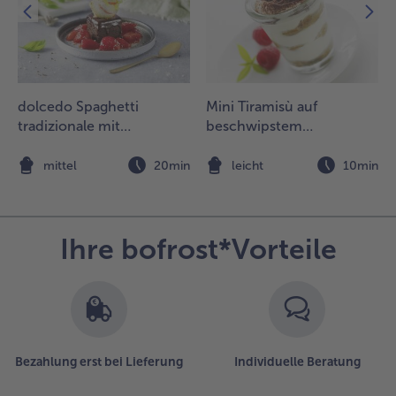
ahne
remig
ühren,
ann die
reme vom
ienenstich
dolcedo Spaghetti
Mini Tiramisù auf
nterheben.
tradizionale mit
beschwipstem
anach 30
Schokoladenkuchen und
Himbeerspiegel
inuten im
marinierten Erdbeeren
n
mittel
20min
leicht
10min
ühlschrank
altstellen.
Ihre bofrost*Vorteile
en
ienenstich-
oden
erbröseln
nd auf die
eller
erteilen.
Bezahlung erst bei Lieferung
Individuelle Beratung
.