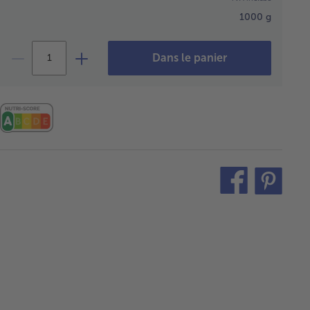
1000 g
Dans le panier
teilen
pin
it