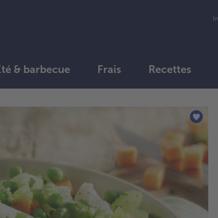
I
Été & barbecue
Frais
Recettes