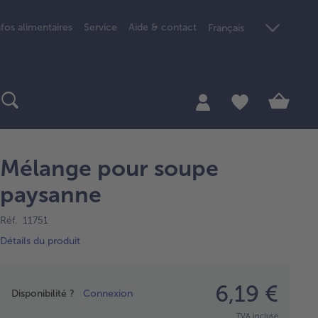
nfos alimentaires
Service
Aide & contact
Français
Mélange pour soupe
paysanne
Réf. 11751
Détails du produit
Prix
6,19 €
Disponibilité ?
Connexion
TVA incluse