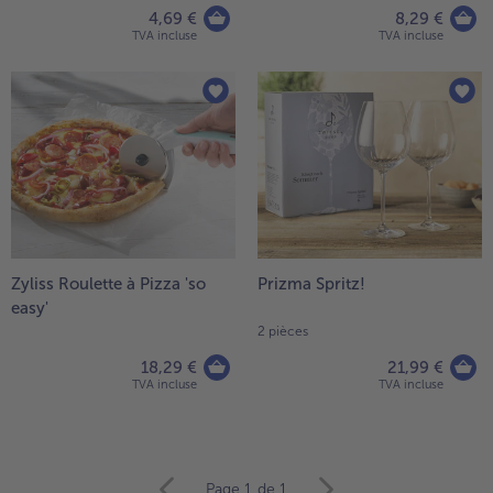
4,69 €
8,29 €
TVA incluse
TVA incluse
- 5 € à l’achat de 7 menus au choix
Zyliss Roulette à Pizza 'so
Prizma Spritz!
easy'
2 pièces
18,29 €
21,99 €
TVA incluse
TVA incluse
Continuer
Page 1
de 1