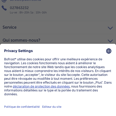
027863232
Lu-ve : 8h-20h Sa : 10h-16h
Service
Qui sommes-nous?
Catégories