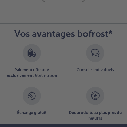
avec
la
vue
d’ensemble
des
Vos avantages bofrost*
articles.
Vous
avez
6
articles
sur
la
Paiement effectué
Conseils individuels
liste.
exclusivement à la livraison
Échange gratuit
Des produits au plus près du
naturel