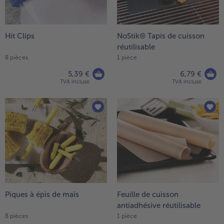
la
TousVins & Alcools
TousBIO
liste.
Ustensiles de cuisine
bofrost*free
TousUstensiles de cuisine
Tousbofrost*free
Gâteaux & Tartes
High Protein
Hit Clips
NoStik® Tapis de cuisson
TousGâteaux & Tartes
TousHigh Protein
réutilisable
bofrost*plus.
8 pièces
1 pièce
Tousbofrost*plus.
Alternatives végétale
5,39 €
6,79 €
TVA incluse
TVA incluse
TousAlternatives végétale
Friteuse à air chaud
TousFriteuse à air chaud
Piques à épis de maïs
Feuille de cuisson
antiadhésive réutilisable
8 pièces
1 pièce