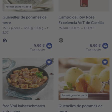
Format grand et petit
Quenelles de pommes de
Campo del Rey Rosé
terre
Excelencia VdT de Castilla
15-17 pièces = 1200 g (1000 g = €
750 ml (1000 ml = € 11,99)
8,33)
9,99 €
8,99 €
TVA incluse
TVA incluse
Format grand et petit
free Vrai kaiserschmarrn
Quenelles de pommes de
autrichien
terre