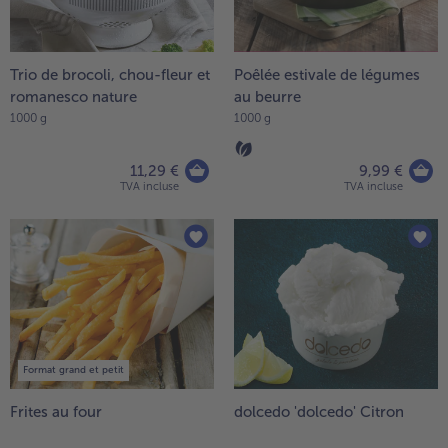
Trio de brocoli, chou-fleur et
Poêlée estivale de légumes
romanesco nature
au beurre
1000 g
1000 g
11,29 €
9,99 €
TVA incluse
TVA incluse
Format grand et petit
Frites au four
dolcedo 'dolcedo' Citron