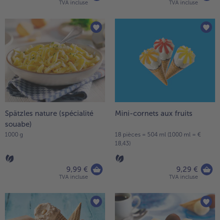
TVA incluse
TVA incluse
Spätzles nature (spécialité
Mini-cornets aux fruits
souabe)
1000 g
18 pièces = 504 ml (1000 ml = €
18,43)
9,99 €
9,29 €
TVA incluse
TVA incluse