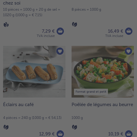
chez soi
10 pièces = 1000 g + 20 g de sel =
8 pièces = 1000 g
1020 g (1000 g = € 7,15)
7,29 €
16,49 €
TVA incluse
TVA incluse
Format grand et petit
Éclairs au café
Poêlée de légumes au beurre
4 pièces = 240 g (1000 g = € 54,13)
1000 g
12,99 €
10,19 €