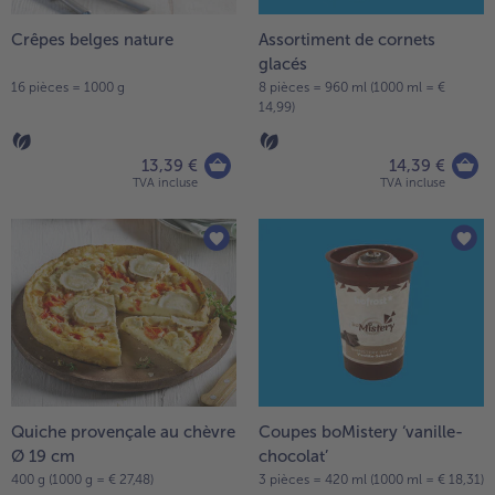
Crêpes belges nature
Assortiment de cornets
glacés
16 pièces = 1000 g
8 pièces = 960 ml (1000 ml = €
14,99)
13,39 €
14,39 €
TVA incluse
TVA incluse
Quiche provençale au chèvre
Coupes boMistery ‘vanille-
Ø 19 cm
chocolat’
400 g (1000 g = € 27,48)
3 pièces = 420 ml (1000 ml = € 18,31)