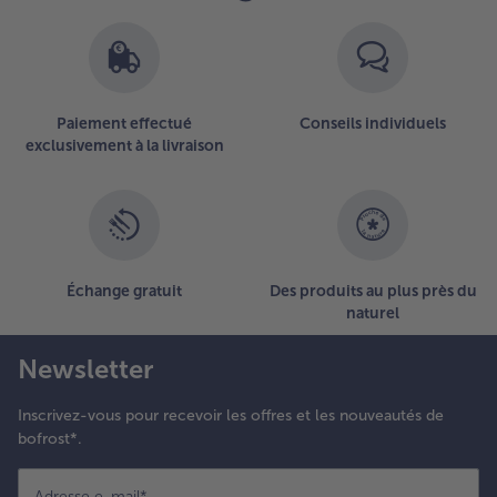
des
articles.
Vous
avez
285
Paiement effectué
Conseils individuels
articles
exclusivement à la livraison
sur
la
liste.
Échange gratuit
Des produits au plus près du
naturel
Newsletter
Inscrivez-vous pour recevoir les offres et les nouveautés de
bofrost*.
Adresse e-mail
*