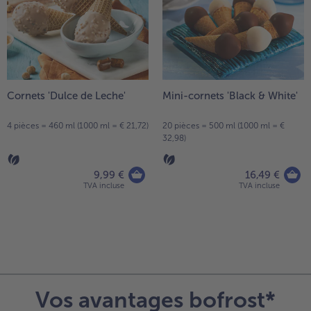
Cornets 'Dulce de Leche'
Mini-cornets 'Black & White'
4 pièces = 460 ml (1000 ml = € 21,72)
20 pièces = 500 ml (1000 ml = €
32,98)
9,99 €
16,49 €
TVA incluse
TVA incluse
Continuer
avec
la
vue
Vos avantages bofrost*
d’ensemble