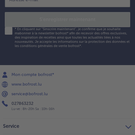
S'enregistrer maintenant
*
En cliquant sur "Sinscrire maintenant", je confirme que je souhaite
mabonner à la newsletter bofrost* afin de recevoir des offres exclusives,
des inspiration de recettes ainsi que toutes les actualités liées à nos
nouveautés. Je accepte les
informations sur la protection des données et
les conditions générales de vente bofrost*
.
Mon compte bofrost*
www.bofrost.lu
service@bofrost.lu
027863232
Lu-ve : 8h-20h Sa : 10h-16h
Service