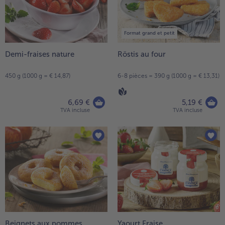
Format grand et petit
Demi-fraises nature
Röstis au four
450 g (1000 g = € 14,87)
6-8 pièces = 390 g (1000 g = € 13,31)
6,69 €
5,19 €
TVA incluse
TVA incluse
Beignets aux pommes
Yaourt Fraise