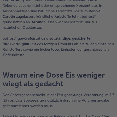
Zur
Färbung
bestimmter Lebensmittel verwendet bofrost*
färbende Lebensmittel oder entsprechende Konzentrate. In
Ausnahmefällen sind natürliche Farbstoffe wie zum Beispiel
Carotin zugelassen, künstliche Farbstoffe lehnt bofrost*
grundsätzlich ab.
Aromen
lassen wir bei bofrost* nur aus
natürlichen Quellen zu.
bofrost* gewährleistet eine
vollständige, gesicherte
Rückverfolgbarkeit
des fertigen Produkts bis hin zu den einzelnen
Rohstoffen, sowie ein lückenloses Einhalten der geschlossenen
Tiefkühlkette.
Warum eine Dose Eis weniger
wiegt als gedacht
Der Gesetzgeber schreibt in der Fertigpackungs-Verordnung im § 7
(2) vor, dass Speiseeis grundsätzlich durch eine Volumenangabe
gekennzeichnet werden muss.
Seien Sie versichert, dass zum Beispiel eine 1,5-l-Eis-Dose „Von