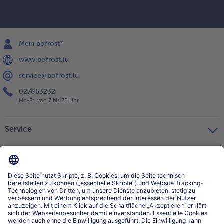
Mein bofrost*
www.bofrost.lu
service@bofrost.lu
027863232
Mo-Fr. von 7 bis 20 Uhr
Service
Über bofrost*
Kategorien