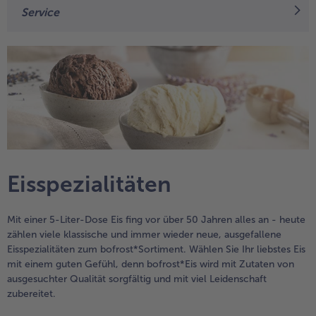
Service
alle Wein & Spirituosen
alle BIO
Küchenutensilien
bofrost*free
alle Küchenutensilien
alle bofrost*free
Kuchen & Torten
High Protein
alle Kuchen & Torten
alle High Protein
bofrost*plus.
alle bofrost*plus.
Pflanzliche Alternativprodukte
alle Pflanzliche Alternativprodukte
Heißluftfritteuse
alle Heißluftfritteuse
Eisspezialitäten
Mit einer 5-Liter-Dose Eis fing vor über 50 Jahren alles an - heute
zählen viele klassische und immer wieder neue, ausgefallene
Eisspezialitäten zum bofrost*Sortiment. Wählen Sie Ihr liebstes Eis
mit einem guten Gefühl, denn bofrost*Eis wird mit Zutaten von
ausgesuchter Qualität sorgfältig und mit viel Leidenschaft
zubereitet.