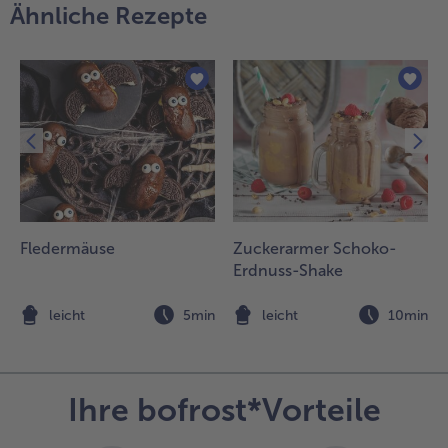
Ähnliche Rezepte
Fledermäuse
Zuckerarmer Schoko-
Erdnuss-Shake
n
leicht
5min
leicht
10min
Ihre bofrost*Vorteile