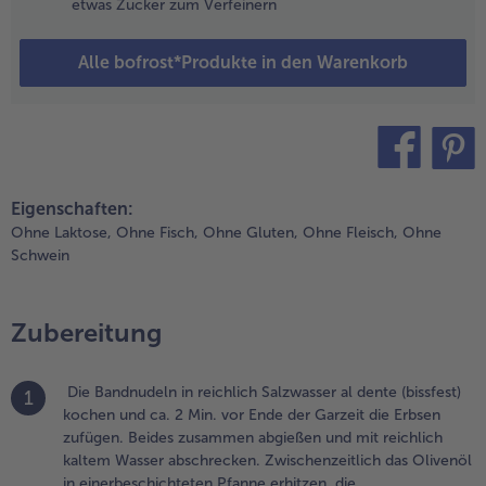
etwas Zucker zum Verfeinern
ie
aiserschoten
Alle bofrost*Produkte in den Warenkorb
ugeben. Kräftig
it Salz und
eißem Pfeffer
us der Mühle
nd vorsichtig
it einer Prise
teilen
pin it
ayennepfeffer
Eigenschaften:
ürzen. Das
Ohne Laktose,
Ohne Fisch,
Ohne Gluten,
Ohne Fleisch,
Ohne
anze nochmals
Schwein
ut
urchschwenken
nd erhitzen.
Zubereitung
itronensaft und
itronenschale
it dem
Die Bandnudeln in reichlich Salzwasser al dente (bissfest)
1
asilikum und
kochen und ca. 2 Min. vor Ende der Garzeit die Erbsen
em
zufügen. Beides zusammen abgießen und mit reichlich
armesankäse
kaltem Wasser abschrecken. Zwischenzeitlich das Olivenöl
ut vermischen.
in einerbeschichteten Pfanne erhitzen, die