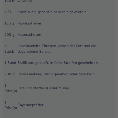
100
ml
Olivenöl
arzeit die Erbsen
ufügen. Beides
- 5 € beim Kauf von 7 Schlemmermenüs nach Wahl
4
EL
Knoblauch, geschält, sehr fein gewürfelt
usammen
bgießen und mit
150
g
Paprikastreifen
eichlich kaltem
asser
bschrecken.
200
g
Kaiserschoten
wischenzeitlich
as Olivenöl in
4
unbehandelte Zitronen, davon der Saft und die
inerbeschichteten
Stück
abgeriebene Schale
fanne erhitzen,
ie
1
Bund
Basilikum, gezupft, in feine Streifen geschnitten
noblauchzehen
arin anschwitzen,
200
g
Parmesankäse, frisch gerieben oder gehobelt
ie Paprika
ugeben und gut
1
Salz und Pfeffer aus der Mühle
urchschwenken.
Prise(n)
.
1
Cayennepfeffer
ann die
Prise(n)
andnudeln mit
en Erbsen und