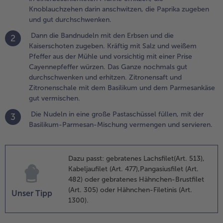
Knoblauchzehen darin anschwitzen, die Paprika zugeben
.
und gut durchschwenken.
ie Nudeln in
Dann die Bandnudeln mit den Erbsen und die
ine große
2
Kaiserschoten zugeben. Kräftig mit Salz und weißem
astaschüssel
Pfeffer aus der Mühle und vorsichtig mit einer Prise
üllen, mit
Cayennepfeffer würzen. Das Ganze nochmals gut
er
durchschwenken und erhitzen. Zitronensaft und
asilikum-
Zitronenschale mit dem Basilikum und dem Parmesankäse
armesan-
gut vermischen.
ischung
ermengen
Die Nudeln in eine große Pastaschüssel füllen, mit der
3
nd
Basilikum-Parmesan-Mischung vermengen und servieren.
ervieren.
Dazu passt: gebratenes Lachsfilet(Art. 513),
Kabeljaufilet (Art. 477),Pangasiusfilet (Art.
482) oder gebratenes Hähnchen-Brustfilet
(Art. 305) oder Hähnchen-Filetinis (Art.
Unser Tipp
1300).