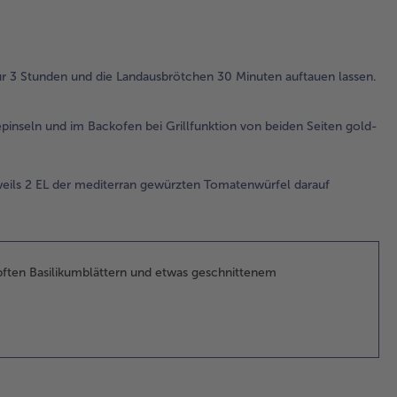
rös
3.
Da
 3 Stunden und die Landausbrötchen 30 Minuten auftauen lassen.
Häl
Sal
Pfe
pinseln und im Backofen bei Grillfunktion von beiden Seiten gold-
und
EL 
med
weils 2 EL der mediterran gewürzten Tomatenwürfel darauf
ge
To
dar
ver
pften Basilikumblättern und etwas geschnittenem