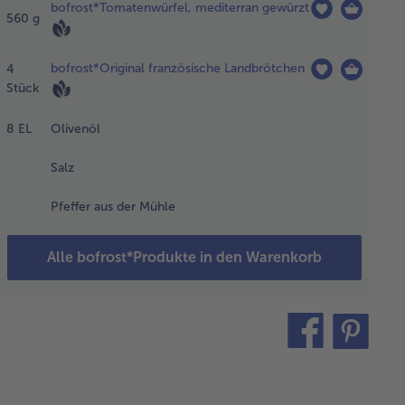
bofrost*Tomatenwürfel, mediterran gewürzt
mmertemperatur
560
g
tunden und die
ndausbrötchen
bofrost*Original französische Landbrötchen
4
 Minuten
Stück
tauen lassen.
8
EL
Olivenöl
ötchen
Salz
izontal
bieren,
Pfeffer aus der Mühle
t dem
venöl
Alle bofrost*Produkte in den Warenkorb
inseln
d im
ckofen
teilen
pin
llfunktion
it
n beiden
ten gold-
aun