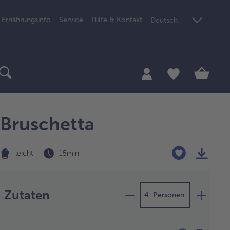
Ernährungsinfo
Service
Hilfe & Kontakt
Deutsch
Bruschetta
leicht
15 min
Zubereitung
Zutaten
Personen
 mediterranen
matenwürfel bei