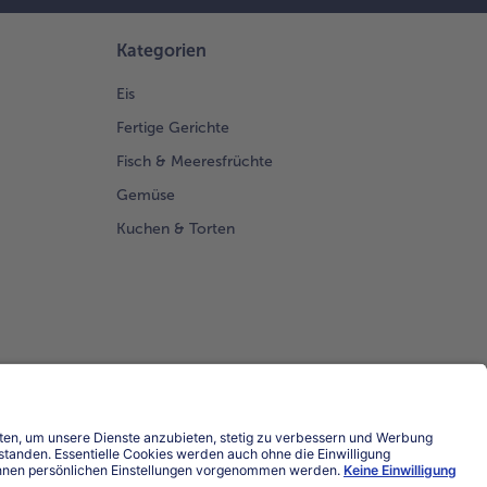
Kategorien
Eis
Fertige Gerichte
Fisch & Meeresfrüchte
Gemüse
Kuchen & Torten
Land / Sprache wählen