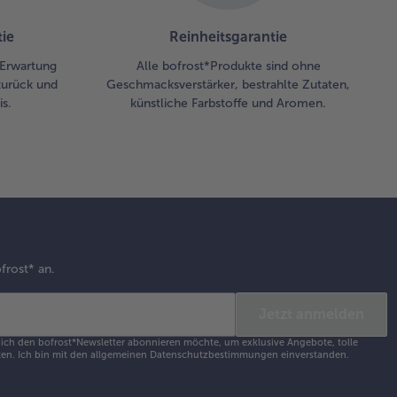
 Salatblätter
 Teller
ie
Reinheitsgarantie
teilen und den
toffelsalat
r Erwartung
Alle bofrost*Produkte sind ohne
auf anrichten.
zurück und
Geschmacksverstärker, bestrahlte Zutaten,
ch Belieben
s.
künstliche Farbstoffe und Aromen.
 Baguette
vieren.
frost* an.
Jetzt anmelden
s ich den bofrost*Newsletter abonnieren möchte, um exklusive Angebote, tolle
en. Ich bin mit den
allgemeinen Datenschutzbestimmungen
einverstanden.