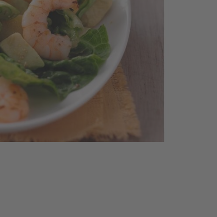
Die
wa
Sal
Min
Kar
au
et
las
und
sch
Frü
pu
in 
sch
Frü
mit
Kar
ein
mi
2.