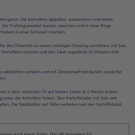
De
mit
Aho
ten garen. Die Kartoffeln abgießen, ausdampfen und etwas
de
. Die Frühlingszwiebel putzen, waschen und in feine Ringe
Zit
cheiben in einer Schüssel mischen.
und
Häl
te des Olivenöls zu einem cremigen Dressing verrühren, mit Salz
Oli
ie Kartoffeln mischen und den Salat zugedeckt 15 Minuten kühl
zu
cr
Dre
cadohälften schälen und mit Zitronensaft beträufeln, zunächst
ver
den.
mit
und
ne in dem restlichen Öl auf beiden Seiten je 1 Minute braten.
krä
 unter die Kartoffeln heben. Den Kartoffelsalat mit Salz und
wü
en. Die Salatblätter auf Teller verteilen und den Kartoffelsalat
Dre
loc
unt
Kar
mi
 immer auch etwas Süßes. Das gilt besonders für