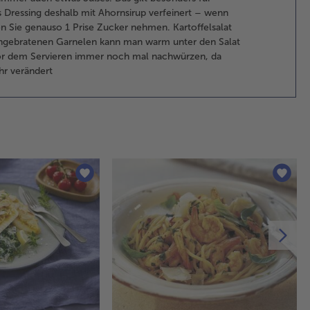
un
 Dressing deshalb mit Ahornsirup verfeinert – wenn
Sal
n Sie genauso 1 Prise Zucker nehmen. Kartoffelsalat
zu
angebratenen Garnelen kann man warm unter den Salat
15
t vor dem Servieren immer noch mal nachwürzen, da
küh
r verändert
3.
Di
hal
de
ent
Av
sch
Zit
bet
zu
jew
3 S
que
Sc
sch