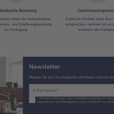
Die
auf
dividuelle Beratung
Geschmacksgarant
ver
Kar
stehen Ihnen Ihr Verkaufsfahrer
Sollte ein Produkt nicht Ihre
dar
ervice- und Ernährungsberatung
entsprechen, nehmen wir es 
Na
zur Verfügung.
erstatten den Kaufprei
mit
ser
Newsletter
Melden Sie sich für Angebote und News rund um bo
E-Mail Adresse
*
*
Mit einem Klick auf „Jetzt anmelden" bestätige ich, das
Inspirationen und Neuigkeiten rund um bofrost* zu erhalt