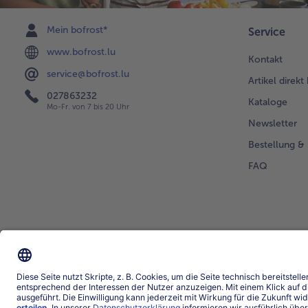
Mein bofrost*
Service
www.bofrost.lu
Kontakt
service@bofrost.lu
Artikel direkt
027863232
Kataloge
Mo-Fr. von 7 bis 20 Uhr
Newsletter
Bestellung & 
FAQ