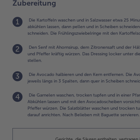
Zubereitung
1
Die Kartoffeln waschen und in Salzwasser etwa 25 Minu
abkühlen lassen, dann pellen und in Scheiben schneiden
schneiden. Die Frühlingszwiebelringe mit den Kartoffels
2
Den Senf mit Ahornsirup, dem Zitronensaft und der Hälf
und Pfeffer kräftig würzen. Das Dressing locker unter d
stellen.
3
Die Avocado halbieren und den Kern entfernen. Die Avo
jeweils längs in 3 Spalten, dann quer in Scheiben schnei
4
Die Garnelen waschen, trocken tupfen und in einer Pfan
Abkühlen lassen und mit den Avocadoscheiben vorsichtig
Pfeffer würzen. Die Salatblätter waschen und trocken tupf
darauf anrichten. Nach Belieben mit Baguette servieren.
Gerichte, die Säuren enthalten, vertragen