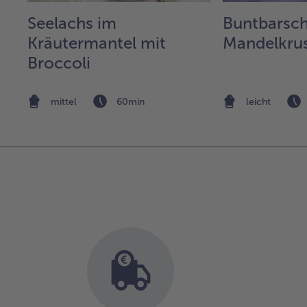
it
Seelachs im
Buntbarsch
Kräutermantel mit
Mandelkru
Broccoli
mittel
60min
leicht