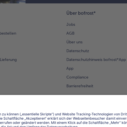
Über bofrost*
Jobs
 bestellen
AGB
Über uns
Datenschutz
Lieferung
Datenschutzhinweis bofrost*App
App
Compliance
Barrierefreiheit