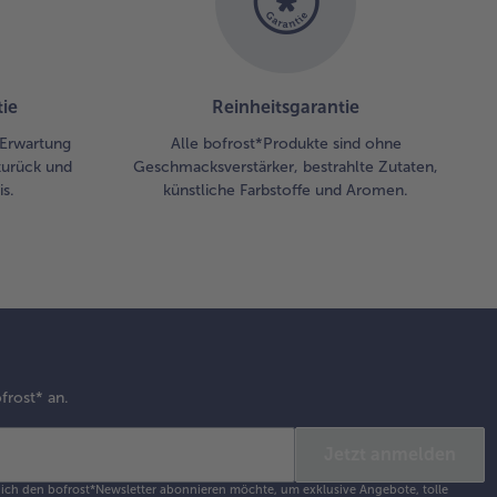
ie
Reinheitsgarantie
r Erwartung
Alle bofrost*Produkte sind ohne
zurück und
Geschmacksverstärker, bestrahlte Zutaten,
s.
künstliche Farbstoffe und Aromen.
frost* an.
Jetzt anmelden
s ich den bofrost*Newsletter abonnieren möchte, um exklusive Angebote, tolle