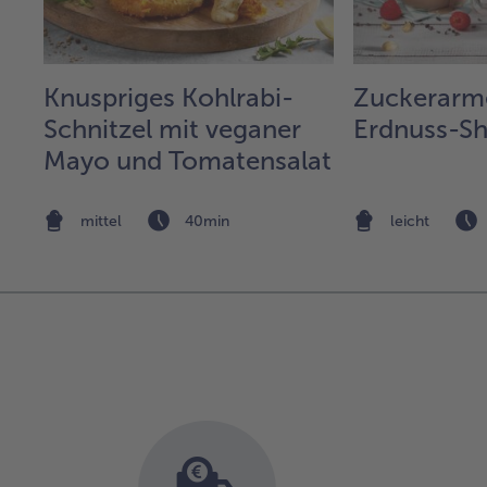
Knuspriges Kohlrabi-
Zuckerarm
Schnitzel mit veganer
Erdnuss-S
Mayo und Tomatensalat
mittel
40min
leicht