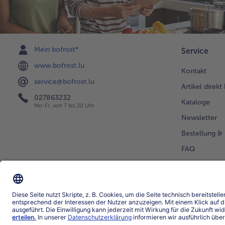
Mein bofrost*
Service
www.bofrost.lu
Kontakt
service@bofrost.lu
Artikel direkt
027863232
Kataloge
Mo-Fr. von 7 bis 20 Uhr
Newsletter
Bestellung & 
FAQ