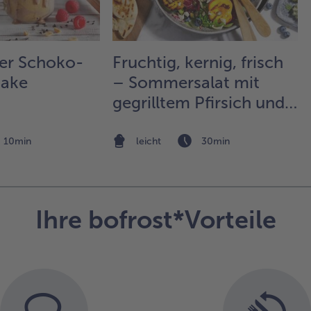
Mi
in 
Ba
ge
er Schoko-
Fruchtig, kernig, frisch
hake
– Sommersalat mit
gegrilltem Pfirsich und
Mais
10min
leicht
30min
Ihre bofrost*Vorteile