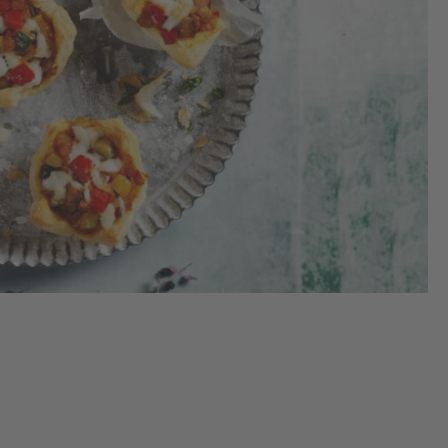
Den
ant
Rat
Pa
zub
Kn
un
To
unt
Sal
wü
Ba
20
Ob
vor
2.
Den
aus
ei
eck