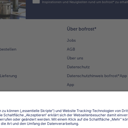
Inspirationen und Neuigkeiten rund um bofrost* zu erhalt
Über bofrost*
Jobs
 bestellen
AGB
Über uns
Datenschutz
Lieferung
Datenschutzhinweis bofrost*App
App
Compliance
Barrierefreiheit