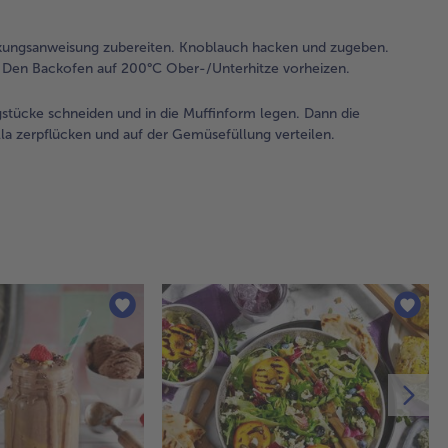
Tei
sc
ackungsanweisung zubereiten. Knoblauch hacken und zugeben.
in 
. Den Backofen auf 200°C Ober-/Unterhitze vorheizen.
Mu
leg
gstücke schneiden und in die Muffinform legen. Dann die
die
la zerpflücken und auf der Gemüsefüllung verteilen.
Ge
auf
Blä
ge
Moz
zer
und
Ge
ver
3.
Die
Muf
für
30