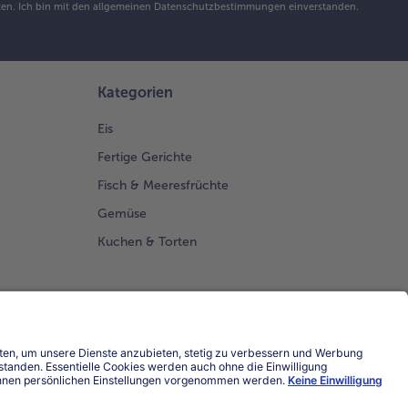
en. Ich bin mit den
allgemeinen Datenschutzbestimmungen
einverstanden.
Kategorien
Eis
Fertige Gerichte
Fisch & Meeresfrüchte
Gemüse
Kuchen & Torten