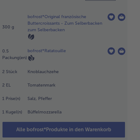
 Croissantteig
auen lassen.
bofrost*Original französische
atouille nach
Buttercroissants - Zum Selberbacken
ckungsanweisung
300
g
zum Selberbacken
ereiten.
oblauch hacken
d zugeben.
bofrost*Ratatouille
0.5
matenmark
Packung(en)
errühren. Mit
z und Pfeffer
2
Stück
Knoblauchzehe
rzen. Den
ckofen auf
0°C
2
EL
Tomatenmark
er-/Unterhitze
heizen.
1
Prise(n)
Salz, Pfeffer
1
Kugel(n)
Büffelmozzarella
 Blätterteig
rollen, mit
Alle bofrost*Produkte in den Warenkorb
nem Messer
ige