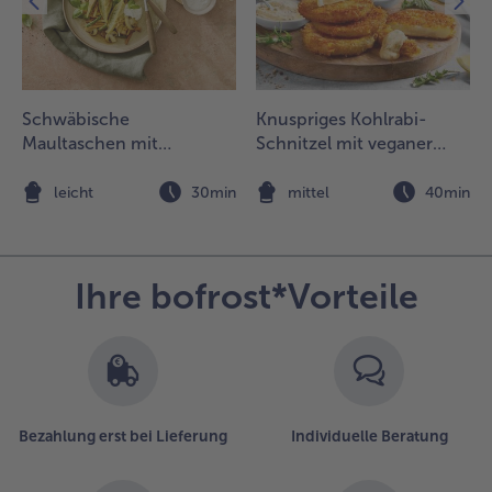
Schwäbische
Knuspriges Kohlrabi-
Maultaschen mit
Schnitzel mit veganer
Champignonscheiben
Mayo und Tomatensalat
und Kräutern
n
leicht
30min
mittel
40min
Ihre bofrost*Vorteile
Bezahlung erst bei Lieferung
Individuelle Beratung