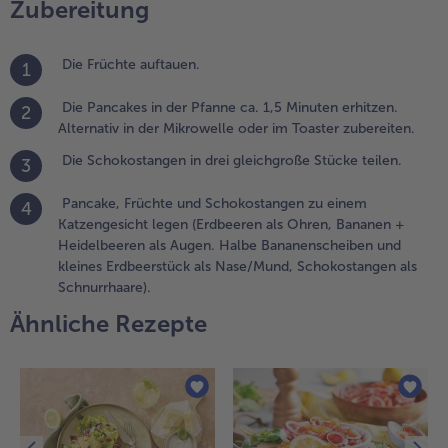
Zubereitung
egen (Erdbeeren
ls Ohren,
ananen +
Die Früchte auftauen.
1
eidelbeeren als
ugen. Halbe
Die Pancakes in der Pfanne ca. 1,5 Minuten erhitzen.
2
ananenscheiben
Alternativ in der Mikrowelle oder im Toaster zubereiten.
nd kleines
Die Schokostangen in drei gleichgroße Stücke teilen.
3
rdbeerstück als
ase/Mund,
Pancake, Früchte und Schokostangen zu einem
4
chokostangen
Katzengesicht legen (Erdbeeren als Ohren, Bananen +
ls
Heidelbeeren als Augen. Halbe Bananenscheiben und
chnurrhaare).
kleines Erdbeerstück als Nase/Mund, Schokostangen als
Schnurrhaare).
Ähnliche Rezepte