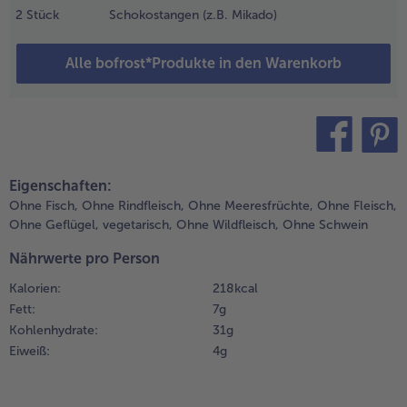
inuten
2
Stück
Schokostangen (z.B. Mikado)
rhitzen.
- 5 € beim Kauf von 7 Schlemmermenüs nach Wahl
lternativ
Alle bofrost*Produkte in den Warenkorb
n der
ikrowelle
der im
oaster
ubereiten.
teilen
pin it
.
Eigenschaften:
ie
Ohne Fisch,
Ohne Rindfleisch,
Ohne Meeresfrüchte,
Ohne Fleisch,
chokostangen
Ohne Geflügel,
vegetarisch,
Ohne Wildfleisch,
Ohne Schwein
n drei
leichgroße
Nährwerte pro Person
tücke teilen.
Kalorien:
218 kcal
Fett:
7 g
.
Kohlenhydrate:
31 g
ancake, Früchte
nd
Eiweiß:
4 g
chokostangen
u einem
atzengesicht