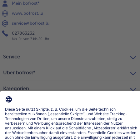
Mein bofrost*
www.bofrost.lu
service@bofrost.lu
027863232
Mo-Fr. von 7 bis 20 Uhr
Service
Über bofrost*
Kategorien