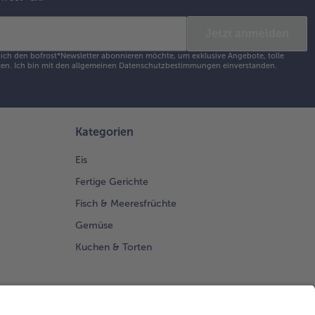
Jetzt anmelden
s ich den bofrost*Newsletter abonnieren möchte, um exklusive Angebote, tolle
en. Ich bin mit den
allgemeinen Datenschutzbestimmungen
einverstanden.
Kategorien
Eis
Fertige Gerichte
Fisch & Meeresfrüchte
Gemüse
Kuchen & Torten