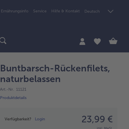
Ernährungsinfo
Service
Hilfe & Kontakt
Deutsch
Buntbarsch-Rückenfilets,
naturbelassen
Art.-Nr. 11121
Produktdetails
Preisangabe
23,99 €
Verfügbarkeit?
Login
inkl. MwSt.