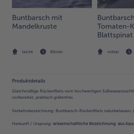
Buntbarsch mit
Buntbarsch
Mandelkruste
Tomaten-K
Blattspinat
Eierpfann
Nudeln
leicht
60min
mittel
Produktdetails
Gleichmäßige Rückenfilets vom hochwertigen Süßwasserzuchtfis
vorbereitet, praktisch grätenfrei.
Verkehrsbezeichnung:
Buntbarsch-Rückenfilets naturbelassen, gla
Herkunft / Ursprung:
wissenschaftliche Bezeichnung
:
aus Aqu