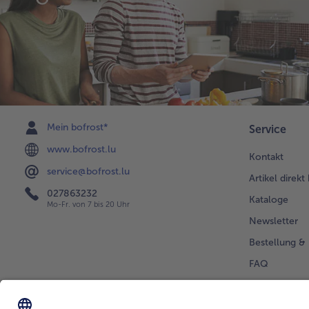
Mein bofrost*
Service
www.bofrost.lu
Kontakt
service@bofrost.lu
Artikel direkt
027863232
Kataloge
Mo-Fr. von 7 bis 20 Uhr
Newsletter
Bestellung & 
FAQ