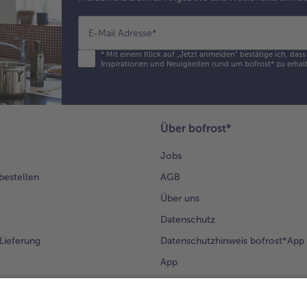
E-Mail Adresse
*
*
Mit einem Klick auf „Jetzt anmelden" bestätige ich, das
Inspirationen und Neuigkeiten rund um bofrost* zu erhalt
Über bofrost*
Jobs
 bestellen
AGB
Über uns
Datenschutz
Lieferung
Datenschutzhinweis bofrost*App
App
Compliance
Barrierefreiheit