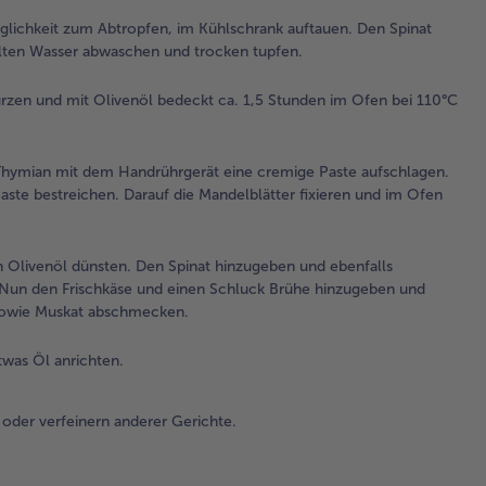
tup
lichkeit zum Abtropfen, im Kühlschrank auftauen. Den Spinat
alten Wasser abwaschen und trocken tupfen.
2.
Di
rzen und mit Olivenöl bedeckt ca. 1,5 Stunden im Ofen bei 110°C
wa
abt
mit
 Thymian mit dem Handrührgerät eine cremige Paste aufschlagen.
Pfe
Paste bestreichen. Darauf die Mandelblätter fixieren und im Ofen
wü
mit
bed
1,5
 Olivenöl dünsten. Den Spinat hinzugeben und ebenfalls
im 
. Nun den Frischkäse und einen Schluck Brühe hinzugeben und
11
, sowie Muskat abschmecken.
kon
(id
was Öl anrichten.
am 
oder verfeinern anderer Gerichte.
3.
Aus
Eig