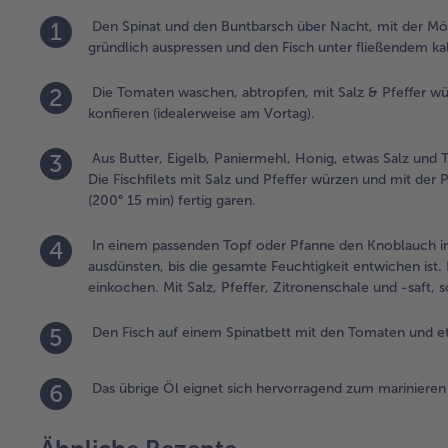
1
Den Spinat und den Buntbarsch über Nacht, mit der Mög
gründlich auspressen und den Fisch unter fließendem k
2
Die Tomaten waschen, abtropfen, mit Salz & Pfeffer wü
konfieren (idealerweise am Vortag).
3
Aus Butter, Eigelb, Paniermehl, Honig, etwas Salz und
Die Fischfilets mit Salz und Pfeffer würzen und mit der 
(200° 15 min) fertig garen.
4
In einem passenden Topf oder Pfanne den Knoblauch in
ausdünsten, bis die gesamte Feuchtigkeit entwichen ist
einkochen. Mit Salz, Pfeffer, Zitronenschale und -saft
5
Den Fisch auf einem Spinatbett mit den Tomaten und et
6
Das übrige Öl eignet sich hervorragend zum marinieren 