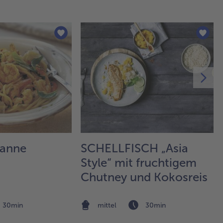
Pan
Hon
Sal
Th
de
Ha
ein
Pas
auf
Die
mit
Pfe
wü
mit
fanne
SCHELLFISCH „Asia
bes
Dar
Style“ mit fruchtigem
Man
Chutney und Kokosreis
fix
im
15 
30min
mittel
30min
gar