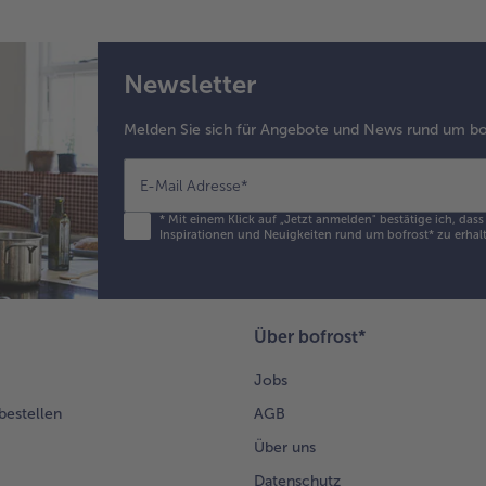
un
ein
Sal
Newsletter
Zit
und
so
Melden Sie sich für Angebote und News rund um bo
ab
E-Mail Adresse
*
5.
Den
*
Mit einem Klick auf „Jetzt anmelden" bestätige ich, das
Inspirationen und Neuigkeiten rund um bofrost* zu erhalt
au
Spi
mit
To
un
Über bofrost*
Öl
anr
Jobs
 bestellen
AGB
6.
Das
Über uns
Öl 
Datenschutz