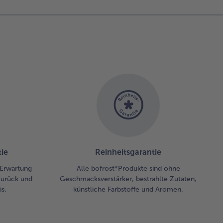
einem
ssenden
f oder
anne den
blauch in
venöl
nsten. Den
nat
nzugeben
 ebenfalls
dünsten,
 die
samte
ie
Reinheitsgarantie
chtigkeit
wichen ist.
r Erwartung
Alle bofrost*Produkte sind ohne
n den
zurück und
Geschmacksverstärker, bestrahlte Zutaten,
schkäse und
s.
künstliche Farbstoffe und Aromen.
en Schluck
ühe
nzugeben