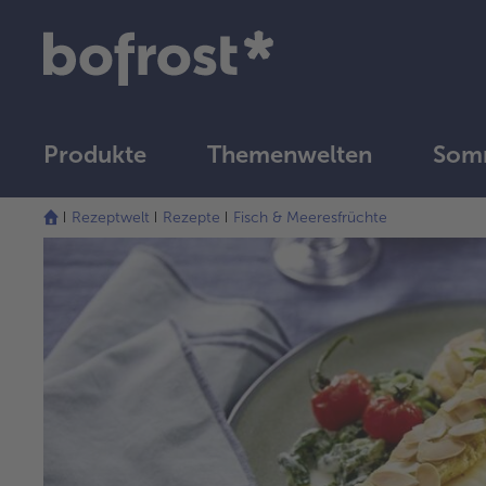
Produkte
Themenwelten
Somm
Rezeptwelt
Rezepte
Fisch & Meeresfrüchte