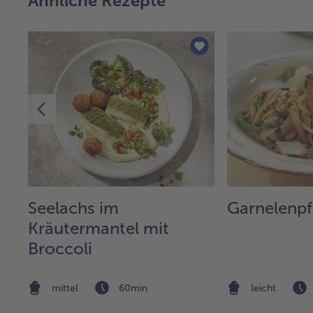
Ähnliche Rezepte
it
Seelachs im
Garnelenp
Kräutermantel mit
Broccoli
mittel
60min
leicht