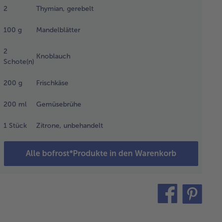
fen.
2
Thymian, gerebelt
100
g
Mandelblätter
e Tomaten
schen,
2
Knoblauch
ropfen,
Schote(n)
 Salz &
ffer
200
g
Frischkäse
rzen und
 Olivenöl
200
ml
Gemüsebrühe
eckt ca.
 Stunden
1
Stück
Zitrone, unbehandelt
Ofen bei
0°C
fieren
Alle bofrost*Produkte in den Warenkorb
ealerweise
Vortag).
teilen
pin
 Butter,
it
elb,