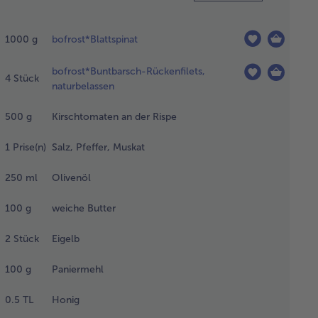
 Spinat
d den
1000
g
bofrost*Blattspinat
ntbarsch
r Nacht,
bofrost*Buntbarsch-Rückenfilets,
 der
4
Stück
naturbelassen
lichkeit
m
500
g
Kirschtomaten an der Rispe
ropfen,
1
Prise(n)
Salz, Pfeffer, Muskat
hlschrank
tauen.
250
ml
Olivenöl
 Spinat
ndlich
pressen
100
g
weiche Butter
d den
ch unter
2
Stück
Eigelb
ießendem
ten
100
g
Paniermehl
sser
waschen
0.5
TL
Honig
d trocken