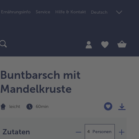
Ernährungsinfo
Service
Hilfe & Kontakt
Deutsch
Buntbarsch mit
Mandelkruste
leicht
60 min
Zubereitung
Zutaten
Personen