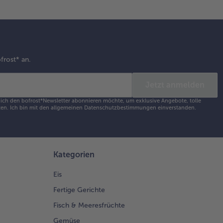
d
kochen. Mit
z, Pfeffer,
ronenschale
 -saft,
wie Muskat
frost* an.
schmecken.
Jetzt anmelden
 Fisch
s ich den bofrost*Newsletter abonnieren möchte, um exklusive Angebote, tolle
en. Ich bin mit den
allgemeinen Datenschutzbestimmungen
einverstanden.
f einem
natbett
 den
maten
d etwas
Kategorien
ichten.
Eis
Fertige Gerichte
 übrige
Fisch & Meeresfrüchte
eignet
Gemüse