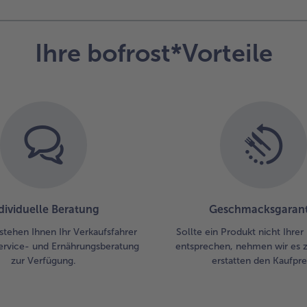
4.
In 
pa
Ihre bofrost*Vorteile
Top
Pf
Kno
Oli
dü
Spi
hi
und
aus
bis
ge
dividuelle Beratung
Geschmacksgarant
Feu
ent
stehen Ihnen Ihr Verkaufsfahrer
Sollte ein Produkt nicht Ihre
Nu
ervice- und Ernährungsberatung
entsprechen, nehmen wir es 
Fri
zur Verfügung.
erstatten den Kaufprei
ein
Br
hi