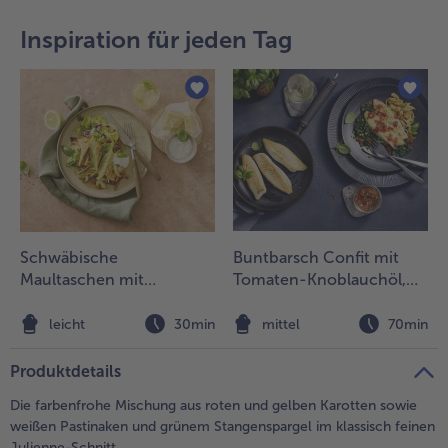
teilen
pin it
Inspiration für jeden Tag
- 5 € beim Kauf von 7 Schlemmermenüs nach Wahl
Schwäbische
Buntbarsch Confit mit
Maultaschen mit
Tomaten-Knoblauchöl,
Champignonscheiben
Blattspinat und
und Kräutern
Eierpfannkuchen-Nudeln
leicht
30min
mittel
70min
Produktdetails
Die farbenfrohe Mischung aus roten und gelben Karotten sowie
weißen Pastinaken und grünem Stangenspargel im klassisch feinen
Julienne-Schnitt.