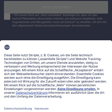
Jetzt anmelden
*
Mit einem Klick auf „Jetzt anmelden" bestätige ich, dass ich den
bofrost*Newsletter abonnieren möchte, um exklusive Angebote, tolle
Inspirationen und Neuigkeiten rund um bofrost* zu erhalten. Ich bin mit
den
allgemeinen Datenschutzbestimmungen
einverstanden.
Mein bofrost*
www.bofrost.lu
service@bofrost.lu
027863232
Mo-Fr. von 7 bis 20 Uhr
Service
Über bofrost*