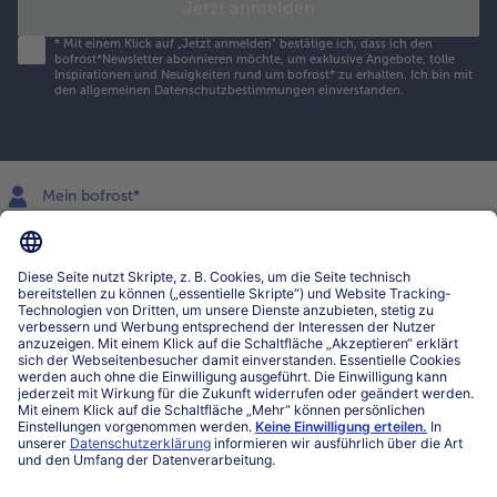
Jetzt anmelden
*
Mit einem Klick auf „Jetzt anmelden" bestätige ich, dass ich den
bofrost*Newsletter abonnieren möchte, um exklusive Angebote, tolle
Inspirationen und Neuigkeiten rund um bofrost* zu erhalten. Ich bin mit
den
allgemeinen Datenschutzbestimmungen
einverstanden.
Mein bofrost*
www.bofrost.lu
service@bofrost.lu
027863232
Mo-Fr. von 7 bis 20 Uhr
Service
Über bofrost*