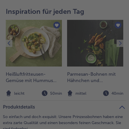
teilen
pin it
Inspiration für jeden Tag
- 5 € beim Kauf von 7 Schlemmermenüs nach Wahl
Heißluftfritteusen-
Parmesan-Bohnen mit
Gemüse mit Hummus
Hähnchen und
und Falafel
Knoblauch-Skyr
n
leicht
50min
mittel
40min
Produktdetails
So einfach und doch exquisit: Unsere Prinzessbohnen haben eine
extra zarte Qualität und einen besonders feinen Geschmack. Sie
sind fadenfrei.