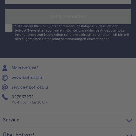
Jetzt anmelden
*
Mit einem Klick auf „Jetzt anmelden" bestätige ich, dass ich den
bofrost*Newsletter abonnieren möchte, um exklusive Angebote, tolle
Inspirationen und Neuigkeiten rund um bofrost* zu erhalten. Ich bin mit
den
allgemeinen Datenschutzbestimmungen
einverstanden.
Mein bofrost*
www.bofrost.lu
service@bofrost.lu
027863232
Mo-Fr. von 7 bis 20 Uhr
Service
Über bofrost*