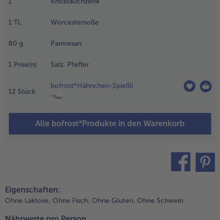
1
Knoblauchzehe
ringen und
ie Bohnen
- 5 € beim Kauf von 7 Schlemmermenüs nach Wahl
1
TL
Worcestersoße
arin
lanchieren.
80
g
Parmesan
ann die
ohnen in
iskaltem
1
Prise(n)
Salz, Pfeffer
asser
bschrecken.
bofrost*Hähnchen-Spießli
12
Stück
.
en Ofen
Alle bofrost*Produkte in den Warenkorb
uf 180°
 Umluft
orheizen.
.
en Skyr in
teilen
pin it
iner Schüssel
Eigenschaften:
it der
Ohne Laktose,
Ohne Fisch,
Ohne Gluten,
Ohne Schwein
epressten
noblauchzehe,
Nährwerte pro Person