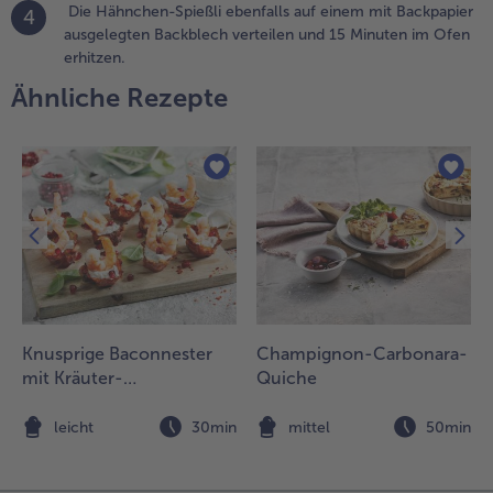
benfalls
Die Hähnchen-Spießli ebenfalls auf einem mit Backpapier
4
uf einem
ausgelegten Backblech verteilen und 15 Minuten im Ofen
it
erhitzen.
ackpapier
Ähnliche Rezepte
usgelegten
ackblech
erteilen
nd 15
inuten im
fen
rhitzen.
Knusprige Baconnester
Champignon-Carbonara-
mit Kräuter-
Quiche
Paprikacreme, Garnelen
und Granatapfel
n
leicht
30min
mittel
50min