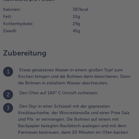
er
Kalorien:
387 kcal
orcestersoße
Fett:
10 g
nd einer Prise
Kohlenhydrate:
29 g
alz und Pfe er
Eiweiß:
45 g
ermengen. Die
ohnen auf
inem mit
Zubereitung
ackpapier
elegten
ackblech
Etwas gesalzenes Wasser in einem großen Topf zum
uslegen und
1
Kochen bringen und die Bohnen darin blanchieren. Dann
it dem
die Bohnen in eiskaltem Wasser abschrecken.
armesan
estreuen, dann
Den Ofen auf 180° C Umluft vorheizen.
2
0 Minuten im
fen backen.
Den Skyr in einer Schüssel mit der gepressten
3
Knoblauchzehe, der Worcestersoße und einer Prise Salz
.
und Pfe er vermengen. Die Bohnen auf einem mit
ie
Backpapier belegten Backblech auslegen und mit dem
ähnchen-
Parmesan bestreuen, dann 20 Minuten im Ofen backen.
pießli