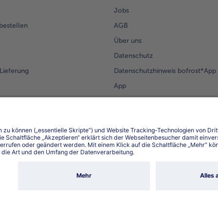
Jobs
 bestellen
AGB
Über uns
Datenschutz
Lieferung
Datenschutzhinweis bofrost*App
App
Compliance
Barrierefreiheit