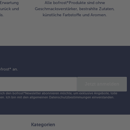
r Erwartung
Alle bofrost*Produkte sind ohne
zurück und
Geschmacksverstärker, bestrahlte Zutaten,
s.
künstliche Farbstoffe und Aromen.
frost* an.
Jetzt anmelden
s ich den bofrost*Newsletter abonnieren möchte, um exklusive Angebote, tolle
en. Ich bin mit den
allgemeinen Datenschutzbestimmungen
einverstanden.
Kategorien