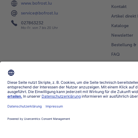
www.bofrost.lu
Kontakt
service@bofrost.lu
Artikel direkt
027863232
Kataloge
Mo-Fr. von 7 bis 20 Uhr
Newsletter
Bestellung & 
FAQ