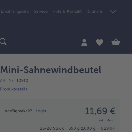
Ernährungsinfo
Service
Hilfe & Kontakt
Deutsch
Mini-Sahnewindbeutel
Art.-Nr. 10910
Produktdetails
Preisangabe
11,69 €
Verfügbarkeit?
Login
inkl. MwSt.
26-28 Stück = 390 g
(1000 g = € 29,97)