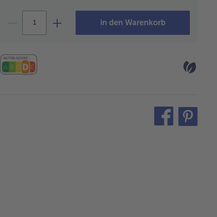
in den Warenkorb
teilen
pin
it