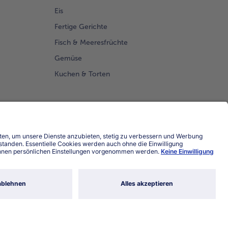
Eis
Fertige Gerichte
Fisch & Meeresfrüchte
Gemüse
Kuchen & Torten
Land / Sprache wählen