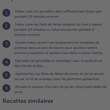
.
nsuite
aites
Faites cuire les grenailles dans suffisamment d’eau salé
1
evenir très
pendant 10 minutes environ.
rièvement
Faites cuire les filets de flétan surgelés au four à vapeur
2
es
pendant 10 minutes ou faites les pocher pendant 8
ondelles
minutes environ.
e
oireaux
Ensuite faites revenir très brièvement les rondelles de
3
ans un
poireaux dans un peu de beurre pour qu’elles restent
eu de
encore croquantes et gardent leur belle couleur fraîche.
eurre
Égouttez les grenailles et mélangez avec le persil et un
4
our
filet d’huile d’olive.
u’elles
estent
Agrémentez les filets de flétan de poivre et sel et servez-
5
ncore
les sur un lit de poireaux avec les pommes parisiennes
roquantes
Arrosez le poisson d’un peu de jus de citron juste avant de
6
t gardent
servir.
eur belle
ouleur
Recettes similaires
raîche.