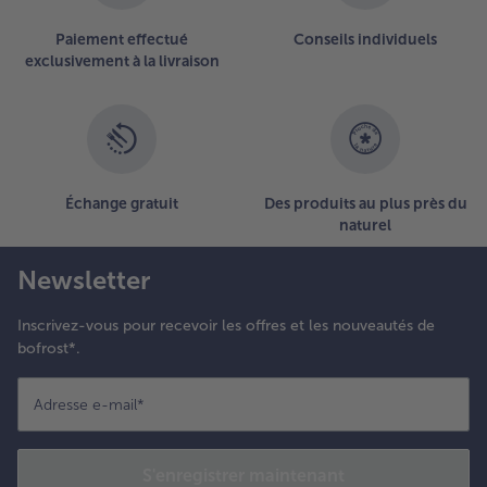
ommes
arisiennes
Paiement effectué
Conseils individuels
exclusivement à la livraison
.
rrosez
e
oisson
’un
eu de
Échange gratuit
Des produits au plus près du
us de
naturel
itron
uste
Newsletter
vant
e
rvir.
Inscrivez-vous pour recevoir les offres et les nouveautés de
bofrost*.
Adresse e-mail
*
S'enregistrer maintenant