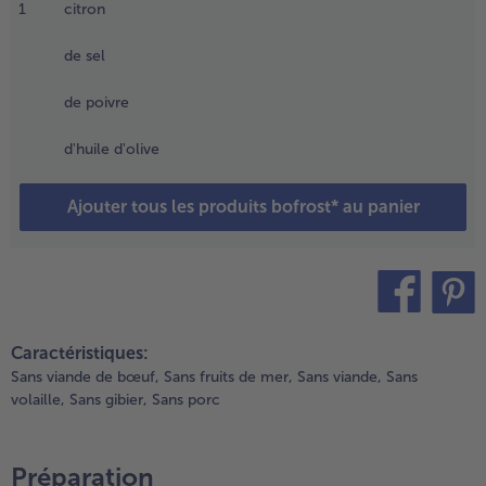
aites
1
citron
uire
- 5 € à l’achat de 7 menus au choix
s filets
de sel
e
létan
de poivre
urgelés
u four
d'huile d'olive
apeur
Ajouter tous les produits bofrost* au panier
endant
0
inutes
u
aites
es
teilen
pin it
ocher
Caractéristiques:
endant
Sans viande de bœuf,
Sans fruits de mer,
Sans viande,
Sans
volaille,
Sans gibier,
Sans porc
inutes
nviron.
Préparation