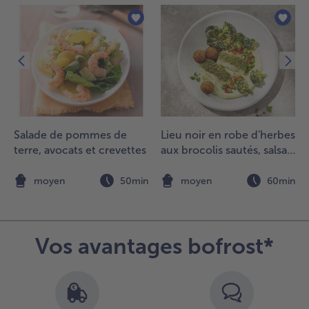
.
gouttez
es
renailles
t
élangez
vec le
ersil et
n filet
Salade de pommes de
Lieu noir en robe d'herbes
’huile
terre, avocats et crevettes
aux brocolis sautés, salsa
’olive.
de pois et falafel
n
moyen
50min
moyen
60min
.
grémentez
es filets de
létan de
Vos avantages bofrost*
oivre et sel
t servez-
s sur un lit
e poireaux
vec les