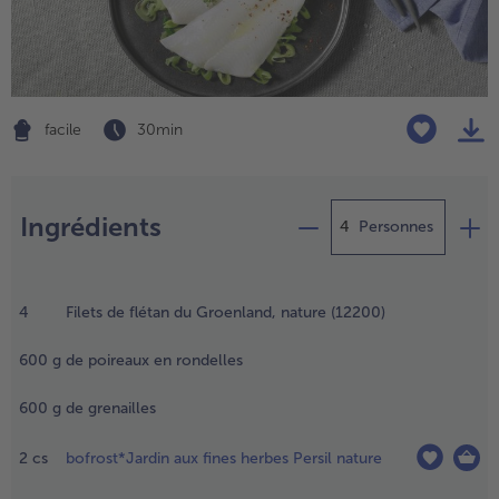
TousVins & Alcools
TousBIO
Ustensiles de cuisine
bofrost*free
TousUstensiles de cuisine
Tousbofrost*free
Gâteaux & Tartes
High Protein
TousGâteaux & Tartes
TousHigh Protein
bofrost*plus.
facile
30 min
Tousbofrost*plus.
Alternatives végétale
Préparation
TousAlternatives végétale
Friteuse à air chaud
Ingrédients
TousFriteuse à air chaud
Personnes
aites cuire
es grenailles
4
Filets de flétan du Groenland, nature (12200)
ans
uffisamment
600
g
de poireaux en rondelles
’eau salé
endant 10
600
g
de grenailles
inutes
nviron.
2
cs
bofrost*Jardin aux fines herbes Persil nature
.