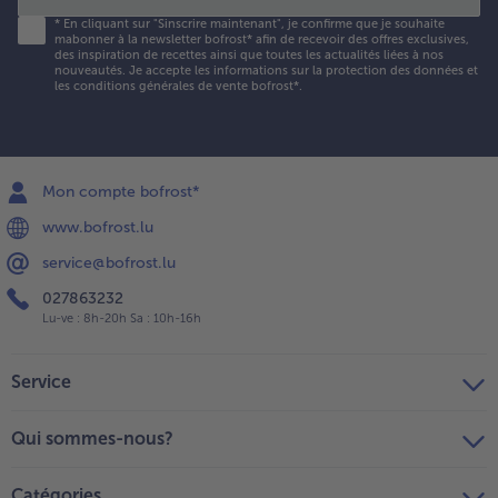
*
En cliquant sur "Sinscrire maintenant", je confirme que je souhaite
mabonner à la newsletter bofrost* afin de recevoir des offres exclusives,
des inspiration de recettes ainsi que toutes les actualités liées à nos
nouveautés. Je accepte les
informations sur la protection des données et
les conditions générales de vente bofrost*
.
Mon compte bofrost*
www.bofrost.lu
service@bofrost.lu
027863232
Lu-ve : 8h-20h Sa : 10h-16h
Service
Qui sommes-nous?
Catégories