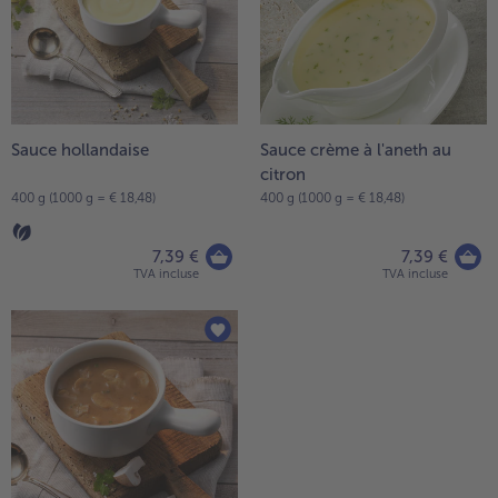
la
TousVins & Alcools
TousBIO
liste.
Ustensiles de cuisine
bofrost*free
TousUstensiles de cuisine
Tousbofrost*free
Gâteaux & Tartes
High Protein
TousGâteaux & Tartes
TousHigh Protein
bofrost*plus.
Tousbofrost*plus.
Sauce hollandaise
Sauce crème à l'aneth au
Alternatives végétale
citron
TousAlternatives végétale
Friteuse à air chaud
400 g (1000 g = € 18,48)
400 g (1000 g = € 18,48)
TousFriteuse à air chaud
7,39 €
7,39 €
TVA incluse
TVA incluse