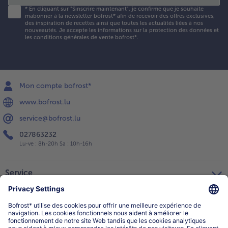
*
En cliquant sur "Sinscrire maintenant", je confirme que je souhaite
mabonner à la newsletter bofrost* afin de recevoir des offres exclusives,
des inspiration de recettes ainsi que toutes les actualités liées à nos
nouveautés. Je accepte les
informations sur la protection des données et
les conditions générales de vente bofrost*
.
Mon compte bofrost*
www.bofrost.lu
service@bofrost.lu
027863232
Lu-ve : 8h-20h Sa : 10h-16h
Service
Qui sommes-nous?
Catégories