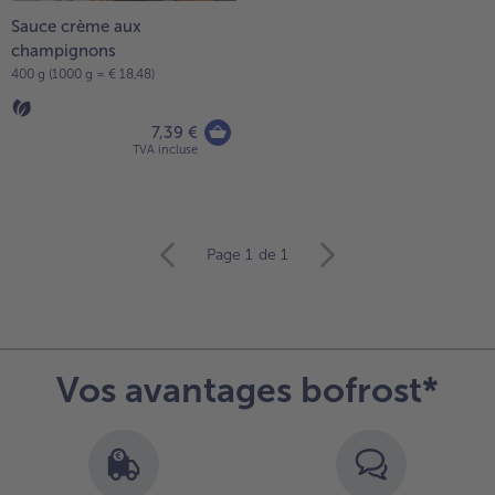
Sauce crème aux
- 5 € à l’achat de 7 menus au choix
champignons
400 g (1000 g = € 18,48)
7,39 €
TVA incluse
Continuer
Page 1
de 1
avec
la
vue
d’ensemble
des
Vos avantages bofrost*
articles.
Vous
avez
3
articles