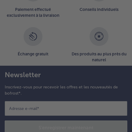
sur
la
Paiement effectué
Conseils individuels
liste.
exclusivement à la livraison
Échange gratuit
Des produits au plus près du
naturel
Newsletter
Inscrivez-vous pour recevoir les offres et les nouveautés de
bofrost*.
Adresse e-mail
*
S'enregistrer maintenant