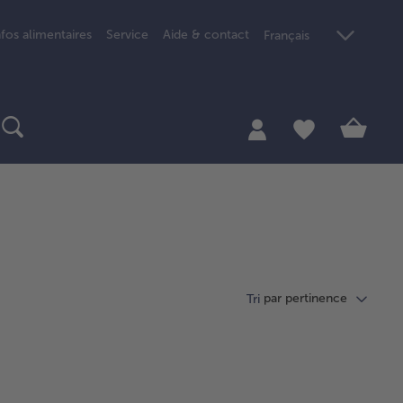
nfos alimentaires
Service
Aide & contact
Français
par pertinence
Tri