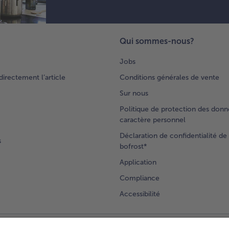
Qui sommes-nous?
Jobs
rectement l’article
Conditions générales de vente
Sur nous
Politique de protection des donn
caractère personnel
Déclaration de confidentialité de 
s
bofrost*
Application
Compliance
Accessibilité