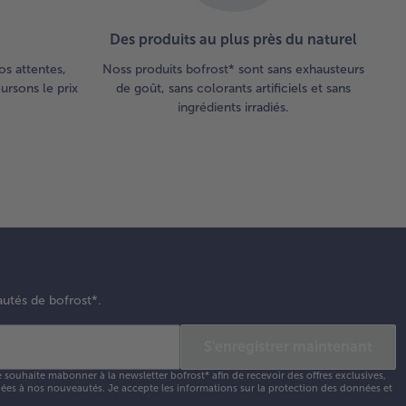
Des produits au plus près du naturel
os attentes,
Noss produits bofrost* sont sans exhausteurs
rsons le prix
de goût, sans colorants artificiels et sans
ingrédients irradiés.
autés de bofrost*.
S'enregistrer maintenant
e souhaite mabonner à la newsletter bofrost* afin de recevoir des offres exclusives,
 liées à nos nouveautés. Je accepte les
informations sur la protection des données et