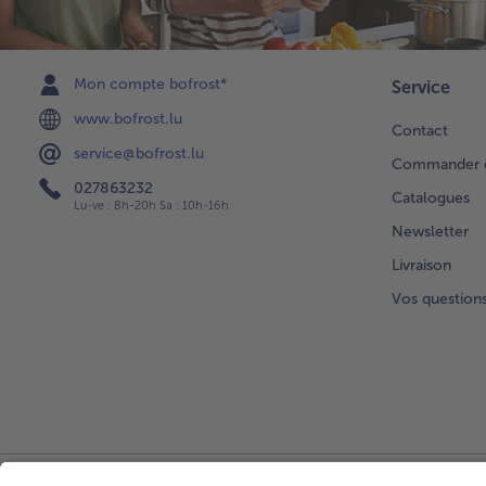
Mon compte bofrost*
Service
www.bofrost.lu
Contact
service@bofrost.lu
Commander di
027863232
Catalogues
Lu-ve : 8h-20h Sa : 10h-16h
Newsletter
Livraison
Vos question