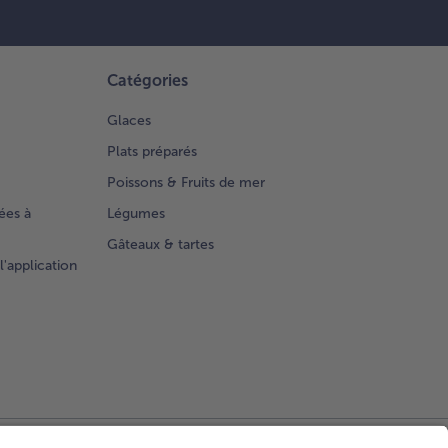
Catégories
Glaces
Plats préparés
Poissons & Fruits de mer
ées à
Légumes
Gâteaux & tartes
l'application