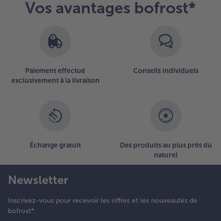
Vos avantages bofrost*
articles.
Vous
- 5 € à l’achat de 7 menus au choix
avez
2
articles
sur
la
Paiement effectué
Conseils individuels
liste.
exclusivement à la livraison
Échange gratuit
Des produits au plus près du
naturel
Newsletter
Inscrivez-vous pour recevoir les offres et les nouveautés de
bofrost*.