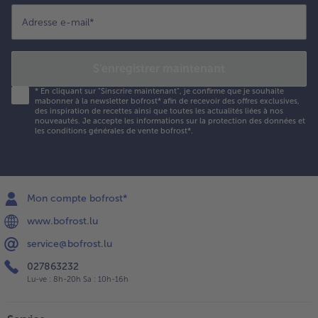
Adresse e-mail
*
S'enregistrer maintenant
*
En cliquant sur "Sinscrire maintenant", je confirme que je souhaite
mabonner à la newsletter bofrost* afin de recevoir des offres exclusives,
des inspiration de recettes ainsi que toutes les actualités liées à nos
nouveautés. Je accepte les
informations sur la protection des données et
les conditions générales de vente bofrost*
.
Mon compte bofrost*
www.bofrost.lu
service@bofrost.lu
027863232
Lu-ve : 8h-20h Sa : 10h-16h