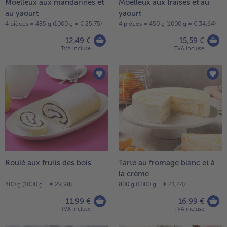
Moelleux aux mandarines et
Moelleux aux fraises et au
au yaourt
yaourt
- 5 € à l’achat de 7 menus au choix
4 pièces = 485 g (1000 g = € 25,75)
4 pièces = 450 g (1000 g = € 34,64)
12,49 €
15,59 €
TVA incluse
TVA incluse
Roulé aux fruits des bois
Tarte au fromage blanc et à
la crème
400 g (1000 g = € 29,98)
800 g (1000 g = € 21,24)
11,99 €
16,99 €
TVA incluse
TVA incluse