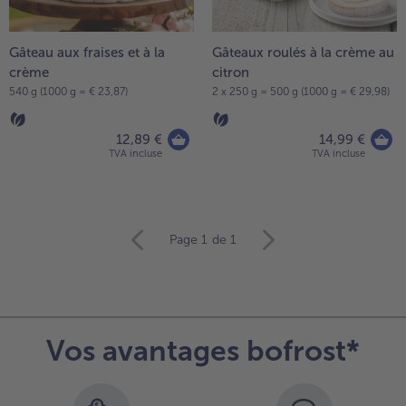
Gâteau aux fraises et à la
Gâteaux roulés à la crème au
crème
citron
540 g (1000 g = € 23,87)
2 x 250 g = 500 g (1000 g = € 29,98)
12,89 €
14,99 €
TVA incluse
TVA incluse
Continuer
Page 1
de 1
avec
la
vue
d’ensemble
des
Vos avantages bofrost*
articles.
Vous
avez
10