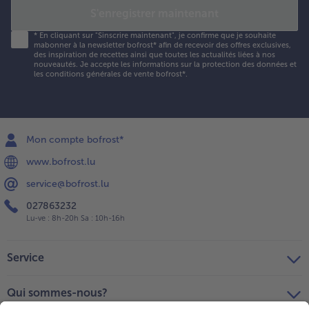
S'enregistrer maintenant
*
En cliquant sur "Sinscrire maintenant", je confirme que je souhaite
mabonner à la newsletter bofrost* afin de recevoir des offres exclusives,
des inspiration de recettes ainsi que toutes les actualités liées à nos
nouveautés. Je accepte les
informations sur la protection des données et
les conditions générales de vente bofrost*
.
Mon compte bofrost*
www.bofrost.lu
service@bofrost.lu
027863232
Lu-ve : 8h-20h Sa : 10h-16h
Service
Qui sommes-nous?