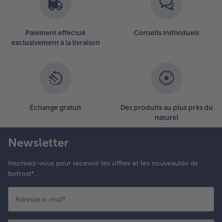
articles
sur
la
Paiement effectué
Conseils individuels
liste.
exclusivement à la livraison
Échange gratuit
Des produits au plus près du
naturel
Newsletter
Inscrivez-vous pour recevoir les offres et les nouveautés de
bofrost*.
Adresse e-mail
*