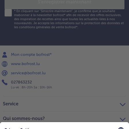
S'enregistrer maintenant
*
En cliquant sur "Sinscrire maintenant", je confirme que je souhaite
mabonner à la newsletter bofrost* afin de recevoir des offres exclusives,
des inspiration de recettes ainsi que toutes les actualités liées à nos
nouveautés. Je accepte les
informations sur la protection des données et
les conditions générales de vente bofrost*
.
Mon compte bofrost*
www.bofrost.lu
service@bofrost.lu
027863232
Lu-ve : 8h-20h Sa : 10h-16h
Service
Qui sommes-nous?