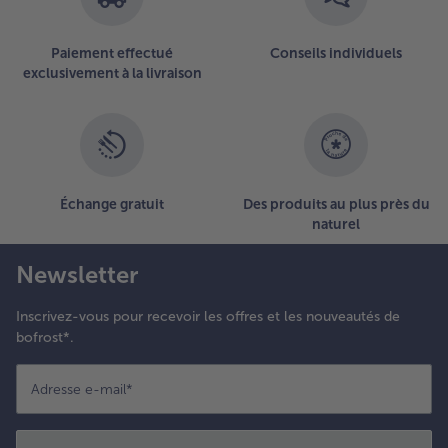
articles
sur
la
Paiement effectué
Conseils individuels
liste.
exclusivement à la livraison
Échange gratuit
Des produits au plus près du
naturel
Newsletter
Inscrivez-vous pour recevoir les offres et les nouveautés de
bofrost*.
Adresse e-mail
*