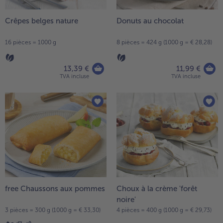
- 5 € à l’achat de 7 menus au choix
Crêpes belges nature
Donuts au chocolat
16 pièces = 1000 g
8 pièces = 424 g (1000 g = € 28,28)
13,39 €
11,99 €
TVA incluse
TVA incluse
free Chaussons aux pommes
Choux à la crème 'forêt
noire'
3 pièces = 300 g (1000 g = € 33,30)
4 pièces = 400 g (1000 g = € 29,73)