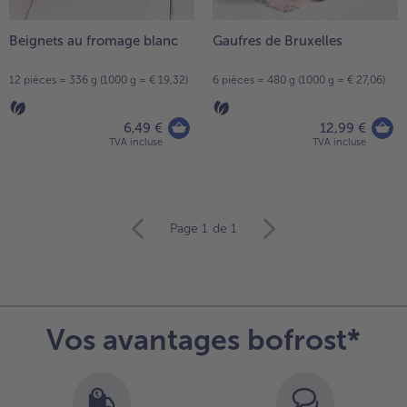
Beignets au fromage blanc
Gaufres de Bruxelles
12 pièces = 336 g (1000 g = € 19,32)
6 pièces = 480 g (1000 g = € 27,06)
6,49 €
12,99 €
TVA incluse
TVA incluse
Continuer
Page 1
de 1
avec
la
vue
d’ensemble
des
Vos avantages bofrost*
articles.
Vous
avez
15