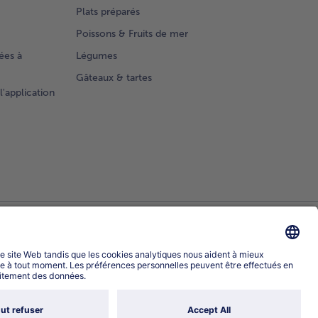
Plats préparés
Poissons & Fruits de mer
ées à
Légumes
Gâteaux & tartes
l'application
Sélectionner le pays / la langue