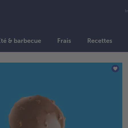
I
Été & barbecue
Frais
Recettes