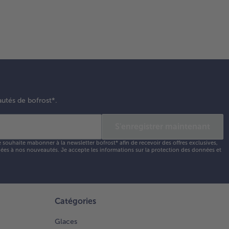
autés de bofrost*.
S'enregistrer maintenant
e souhaite mabonner à la newsletter bofrost* afin de recevoir des offres exclusives,
 liées à nos nouveautés. Je accepte les
informations sur la protection des données et
Catégories
Glaces