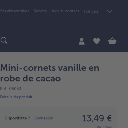
nfos alimentaires
Service
Aide & contact
Français
Mini-cornets vanille en
robe de cacao
Réf. 05053
Détails du produit
Prix
13,49 €
Disponibilité ?
Connexion
TVA incluse