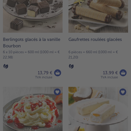
la
TousVins & Alcools
TousBIO
liste.
Ustensiles de cuisine
bofrost*free
TousUstensiles de cuisine
Tousbofrost*free
Gâteaux & Tartes
High Protein
TousGâteaux & Tartes
TousHigh Protein
bofrost*plus.
Tousbofrost*plus.
Berlingots glacés à la vanille
Gaufrettes roulées glacées
Alternatives végétale
Bourbon
TousAlternatives végétale
Friteuse à air chaud
6 x 10 pièces = 600 ml (1000 ml = €
6 pièces = 660 ml (1000 ml = €
22,98)
21,20)
TousFriteuse à air chaud
13,79 €
13,99 €
TVA incluse
TVA incluse