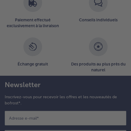
articles
sur
la
Paiement effectué
Conseils individuels
liste.
exclusivement à la livraison
Échange gratuit
Des produits au plus près du
naturel
Newsletter
Inscrivez-vous pour recevoir les offres et les nouveautés de
bofrost*.
Adresse e-mail
*