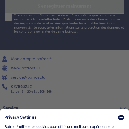
S'enregistrer maintenant
*
En cliquant sur "Sinscrire maintenant", je confirme que je souhaite
mabonner à la newsletter bofrost* afin de recevoir des offres exclusives,
des inspiration de recettes ainsi que toutes les actualités liées à nos
nouveautés. Je accepte les
informations sur la protection des données et
les conditions générales de vente bofrost*
.
Mon compte bofrost*
www.bofrost.lu
service@bofrost.lu
027863232
Lu-ve : 8h-20h Sa : 10h-16h
Service
Qui sommes-nous?