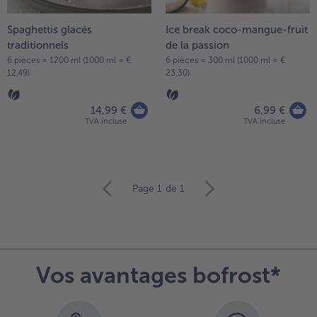
- 5 € à l’achat de 7 menus au choix
Spaghettis glacés
Ice break coco-mangue-fruit
traditionnels
de la passion
6 pièces = 1200 ml (1000 ml = €
6 pièces = 300 ml (1000 ml = €
12,49)
23,30)
14,99 €
6,99 €
TVA incluse
TVA incluse
Continuer
Page 1
de 1
avec
la
vue
d’ensemble
des
Vos avantages bofrost*
articles.
Vous
avez
4