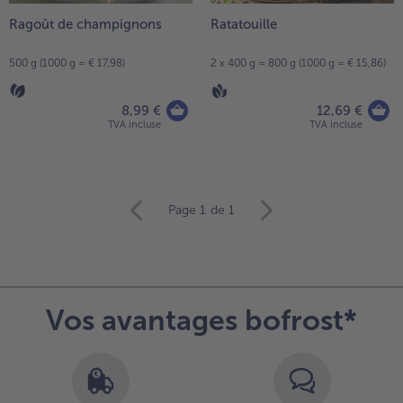
Ragoût de champignons
Ratatouille
500 g (1000 g = € 17,98)
2 x 400 g = 800 g (1000 g = € 15,86)
8,99 €
12,69 €
TVA incluse
TVA incluse
Continuer
Page 1
de 1
avec
la
vue
d’ensemble
des
Vos avantages bofrost*
articles.
Vous
avez
22
articles