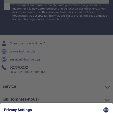
*
En cliquant sur "Sinscrire maintenant", je confirme que je souhaite
mabonner à la newsletter bofrost* afin de recevoir des offres exclusives,
des inspiration de recettes ainsi que toutes les actualités liées à nos
nouveautés. Je accepte les
informations sur la protection des données et
les conditions générales de vente bofrost*
.
Mon compte bofrost*
www.bofrost.lu
service@bofrost.lu
027863232
Lu-ve : 8h-20h Sa : 10h-16h
Service
Qui sommes-nous?
Catégories