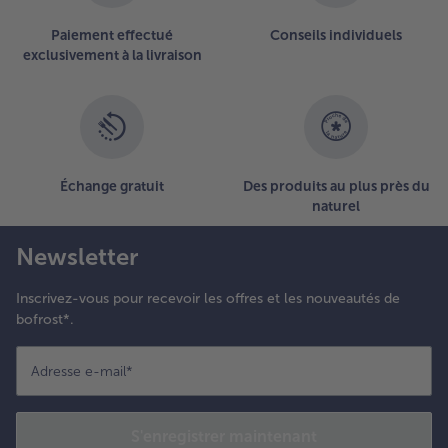
sur
la
Paiement effectué
Conseils individuels
liste.
exclusivement à la livraison
Échange gratuit
Des produits au plus près du
naturel
Newsletter
Inscrivez-vous pour recevoir les offres et les nouveautés de
bofrost*.
Adresse e-mail
*
S'enregistrer maintenant