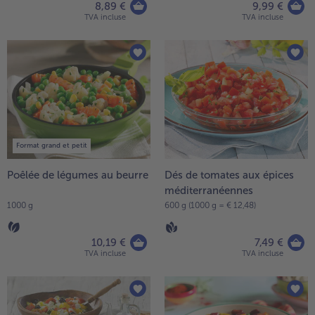
8,89 €
9,99 €
TVA incluse
TVA incluse
Format grand et petit
Poêlée de légumes au beurre
Dés de tomates aux épices
méditerranéennes
1000 g
600 g (1000 g = € 12,48)
10,19 €
7,49 €
TVA incluse
TVA incluse