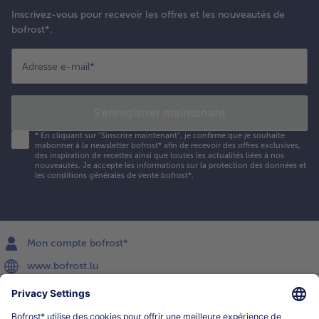
Inscrivez-vous pour recevoir les offres et les nouveautés de
bofrost*.
Adresse e-mail
*
S'enregistrer maintenant
*
En cliquant sur "Sinscrire maintenant", je confirme que je souhaite
mabonner à la newsletter bofrost* afin de recevoir des offres exclusives,
des inspiration de recettes ainsi que toutes les actualités liées à nos
nouveautés. Je accepte les
informations sur la protection des données et
les conditions générales de vente bofrost*
.
Mon compte bofrost*
www.bofrost.lu
service@bofrost.lu
027863232