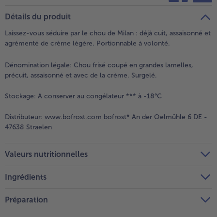
teilen
pin it
Détails du produit
- 5 € à l’achat de 7 menus au choix
Laissez-vous séduire par le chou de Milan : déjà cuit, assaisonné et
agrémenté de crème légère. Portionnable à volonté.
Dénomination légale:
Chou frisé coupé en grandes lamelles,
précuit, assaisonné et avec de la crème. Surgelé.
Stockage:
A conserver au congélateur *** à -18°C
Distributeur:
www.bofrost.com bofrost* An der Oelmühle 6 DE -
47638 Straelen
Valeurs nutritionnelles
Ingrédients
Préparation