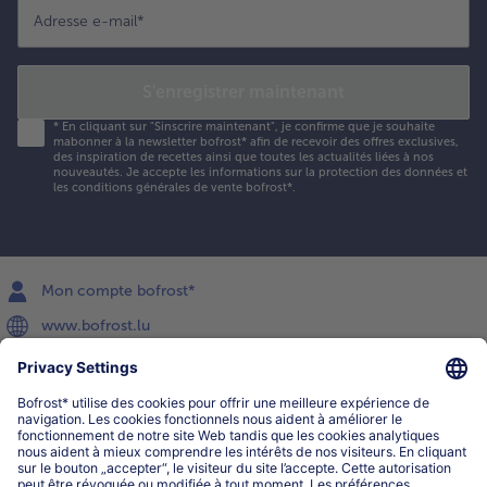
Adresse e-mail
*
S'enregistrer maintenant
*
En cliquant sur "Sinscrire maintenant", je confirme que je souhaite
mabonner à la newsletter bofrost* afin de recevoir des offres exclusives,
des inspiration de recettes ainsi que toutes les actualités liées à nos
nouveautés. Je accepte les
informations sur la protection des données et
les conditions générales de vente bofrost*
.
Mon compte bofrost*
www.bofrost.lu
service@bofrost.lu
027863232
Lu-ve : 8h-20h Sa : 10h-16h
Service