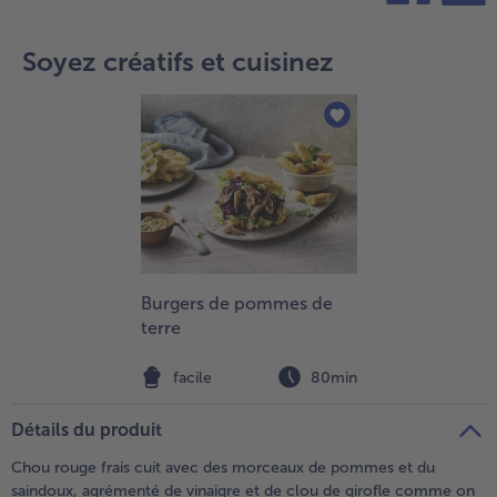
teilen
pin it
- 5 € à l’achat de 7 menus au choix
Soyez créatifs et cuisinez
Burgers de pommes de
terre
facile
80min
Détails du produit
Chou rouge frais cuit avec des morceaux de pommes et du
saindoux, agrémenté de vinaigre et de clou de girofle comme on