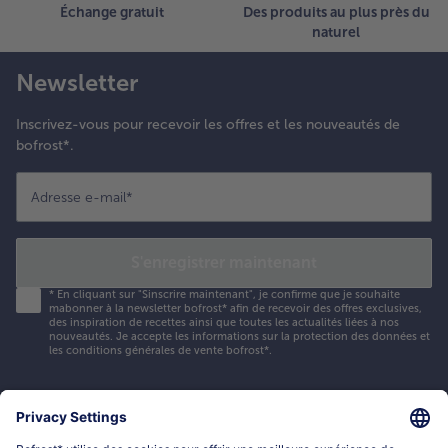
Échange gratuit
Des produits au plus près du
naturel
Newsletter
Inscrivez-vous pour recevoir les offres et les nouveautés de
bofrost*.
Adresse e-mail
*
S'enregistrer maintenant
*
En cliquant sur "Sinscrire maintenant", je confirme que je souhaite
mabonner à la newsletter bofrost* afin de recevoir des offres exclusives,
des inspiration de recettes ainsi que toutes les actualités liées à nos
nouveautés. Je accepte les
informations sur la protection des données et
les conditions générales de vente bofrost*
.
Mon compte bofrost*