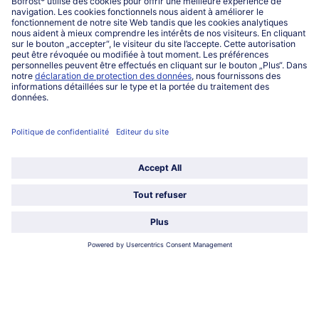
www.bofrost.lu
service@bofrost.lu
027863232
Lu-ve : 8h-20h Sa : 10h-16h
Service
Qui sommes-nous?
Catégories