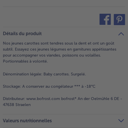
- 5 € à l’achat de 7 menus au choix
teilen
pin it
Détails du produit
Nos jeunes carottes sont tendres sous la dent et ont un goût
subtil. Essayez ces jeunes légumes en garnitures appétissantes
pour accompagner vos viandes, poissons ou volailles.
Portionnables à volonté.
Dénomination légale:
Baby carottes. Surgelé.
Stockage:
A conserver au congélateur *** à -18°C
Distributeur:
www.bofrost.com bofrost* An der Oelmühle 6 DE -
47638 Straelen
Valeurs nutritionnelles