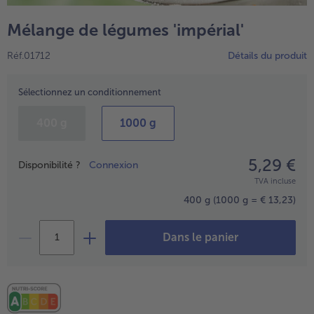
TousVins & Alcools
TousBIO
Ustensiles de cuisine
bofrost*free
Mélange de légumes 'impérial'
TousUstensiles de cuisine
Tousbofrost*free
Gâteaux & Tartes
High Protein
Réf.01712
Détails du produit
TousGâteaux & Tartes
TousHigh Protein
bofrost*plus.
Tousbofrost*plus.
Sélectionnez un conditionnement
Alternatives végétale
TousAlternatives végétale
Friteuse à air chaud
400 g
1000 g
TousFriteuse à air chaud
5,29 €
Prix
Disponibilité ?
Connexion
TVA incluse
400 g
(1000 g = € 13,23)
Dans le panier