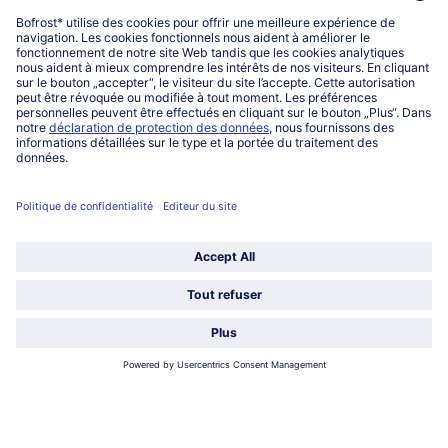
Mon compte bofrost*
www.bofrost.lu
service@bofrost.lu
027863232
Lu-ve : 8h-20h Sa : 10h-16h
Service
Qui sommes-nous?
Catégories