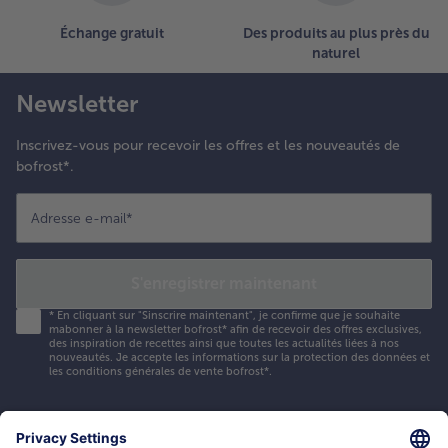
Échange gratuit
Des produits au plus près du
naturel
Newsletter
Inscrivez-vous pour recevoir les offres et les nouveautés de
bofrost*.
Adresse e-mail
*
S'enregistrer maintenant
*
En cliquant sur "Sinscrire maintenant", je confirme que je souhaite
mabonner à la newsletter bofrost* afin de recevoir des offres exclusives,
des inspiration de recettes ainsi que toutes les actualités liées à nos
nouveautés. Je accepte les
informations sur la protection des données et
les conditions générales de vente bofrost*
.