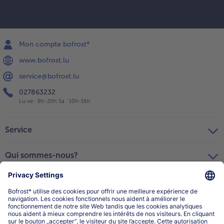
Mon compte bofrost*
www.bofrost.lu
service@bofrost.lu
027863232
Lu-ve : 8h-20h Sa : 10h-16h
Service
Qui sommes-nous?
Catégories