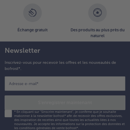
- 5 € à l’achat de 7 menus au choix
Échange gratuit
Des produits au plus près du
naturel
Newsletter
Inscrivez-vous pour recevoir les offres et les nouveautés de
bofrost*.
Adresse e-mail
*
S'enregistrer maintenant
*
En cliquant sur "Sinscrire maintenant", je confirme que je souhaite
mabonner à la newsletter bofrost* afin de recevoir des offres exclusives,
des inspiration de recettes ainsi que toutes les actualités liées à nos
nouveautés. Je accepte les
informations sur la protection des données et
les conditions générales de vente bofrost*
.