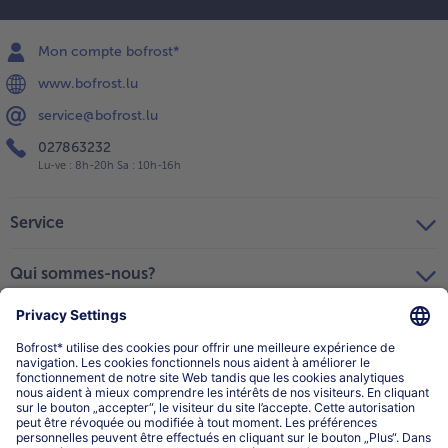
Mon compte bofrost*
www.bofrost.lu
service@bofrost.lu
027863232
Lu-ve : 8h-20h Sa : 10h-16h
Service
Qui sommes-nous?
Catégories