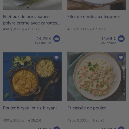
Filet pur de porc, sauce
Filet de dinde aux légumes
poivre crème avec carottes
et purée
450 g (1000 g = € 31,76)
480 g (1000 g = € 30,60)
14,29 €
14,69 €
TVA incluse
TVA incluse
Poulet biryani et riz biryani
Fricassée de poulet
400 g (1000 g = € 28,23)
420 g (1000 g = € 25,93)