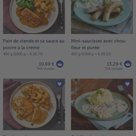
la
TousVins & Alcools
TousBIO
liste.
Ustensiles de cuisine
bofrost*free
TousUstensiles de cuisine
Tousbofrost*free
Gâteaux & Tartes
High Protein
TousGâteaux & Tartes
TousHigh Protein
bofrost*plus.
Tousbofrost*plus.
Pain de viande et sa sauce au
Mini-saucisses avec chou-
Alternatives végétale
poivre à la crème
fleur et purée
TousAlternatives végétale
Friteuse à air chaud
400 g (1000 g = € 26,73)
450 g (1000 g = € 29,53)
TousFriteuse à air chaud
10,69 €
13,29 €
TVA incluse
TVA incluse