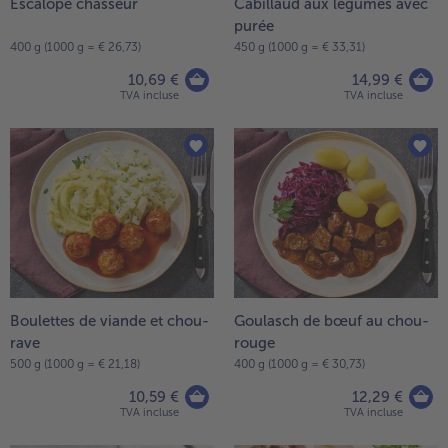
Escalope chasseur
Cabillaud aux légumes avec
purée
- 5 € à l’achat de 7 menus au choix
400 g (1000 g = € 26,73)
450 g (1000 g = € 33,31)
10,69 €
14,99 €
TVA incluse
TVA incluse
Boulettes de viande et chou-
Goulasch de bœuf au chou-
rave
rouge
500 g (1000 g = € 21,18)
400 g (1000 g = € 30,73)
10,59 €
12,29 €
TVA incluse
TVA incluse