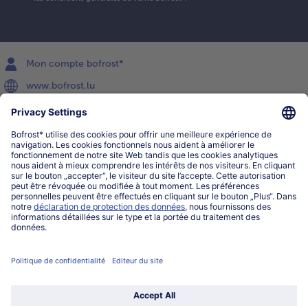
Mon compte bofrost*
www.bofrost.lu
service@bofrost.lu
027863232
Lu-ve : 8h-20h Sa : 10h-16h
Service
Qui sommes-nous?
Catégories