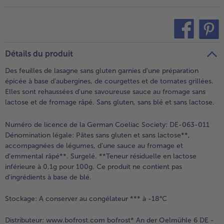
- 5 € à l’achat de 7 menus au choix
teilen
pin it
Détails du produit
Des feuilles de lasagne sans gluten garnies d'une préparation
épicée à base d'aubergines, de courgettes et de tomates grillées.
Elles sont rehaussées d'une savoureuse sauce au fromage sans
lactose et de fromage râpé. Sans gluten, sans blé et sans lactose.
Numéro de licence de la German Coeliac Society: DE-063-011
Dénomination légale:
Pâtes sans gluten et sans lactose**,
accompagnées de légumes, d’une sauce au fromage et
d’emmental râpé**. Surgelé. **Teneur résiduelle en lactose
inférieure à 0,1g pour 100g. Ce produit ne contient pas
d'ingrédients à base de blé.
Stockage:
A conserver au congélateur *** à -18°C
Distributeur:
www.bofrost.com bofrost* An der Oelmühle 6 DE -