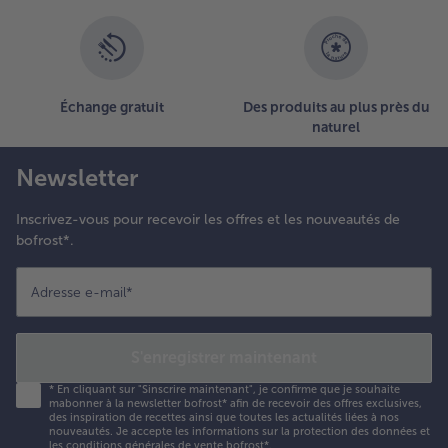
Échange gratuit
Des produits au plus près du
naturel
Newsletter
Inscrivez-vous pour recevoir les offres et les nouveautés de
bofrost*.
Adresse e-mail
*
S'enregistrer maintenant
*
En cliquant sur "Sinscrire maintenant", je confirme que je souhaite
mabonner à la newsletter bofrost* afin de recevoir des offres exclusives,
des inspiration de recettes ainsi que toutes les actualités liées à nos
nouveautés. Je accepte les
informations sur la protection des données et
les conditions générales de vente bofrost*
.