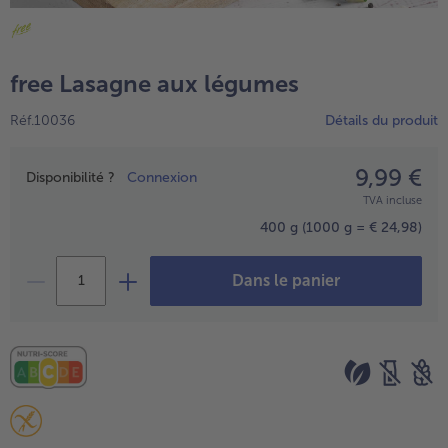
TousVins & Alcools
TousBIO
Ustensiles de cuisine
bofrost*free
TousUstensiles de cuisine
Tousbofrost*free
Gâteaux & Tartes
High Protein
free Lasagne aux légumes
TousGâteaux & Tartes
TousHigh Protein
bofrost*plus.
Réf.10036
Détails du produit
Tousbofrost*plus.
Alternatives végétale
TousAlternatives végétale
9,99 €
Prix
Friteuse à air chaud
Disponibilité ?
Connexion
TVA incluse
TousFriteuse à air chaud
400 g
(1000 g = € 24,98)
Dans le panier