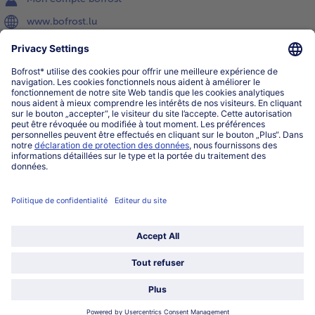
www.bofrost.lu
service@bofrost.lu
027863232
Lu-ve : 8h-20h Sa : 10h-16h
Service
Qui sommes-nous?
Catégories