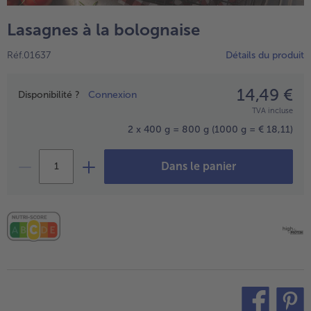
TousVins & Alcools
TousBIO
Ustensiles de cuisine
bofrost*free
Lasagnes à la bolognaise
TousUstensiles de cuisine
Tousbofrost*free
Gâteaux & Tartes
High Protein
Réf.01637
Détails du produit
TousGâteaux & Tartes
TousHigh Protein
bofrost*plus.
Tousbofrost*plus.
14,49 €
Prix
Alternatives végétale
Disponibilité ?
Connexion
TVA incluse
TousAlternatives végétale
Friteuse à air chaud
2 x 400 g = 800 g
(1000 g = € 18,11)
TousFriteuse à air chaud
Dans le panier