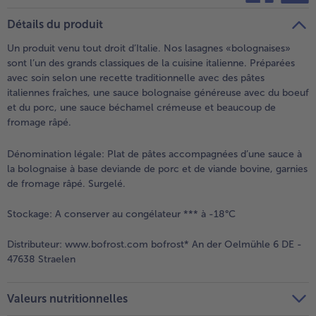
teilen
pin it
Détails du produit
- 5 € à l’achat de 7 menus au choix
Un produit venu tout droit d’Italie. Nos lasagnes «bolognaises»
sont l’un des grands classiques de la cuisine italienne. Préparées
avec soin selon une recette traditionnelle avec des pâtes
italiennes fraîches, une sauce bolognaise généreuse avec du boeuf
et du porc, une sauce béchamel crémeuse et beaucoup de
fromage râpé.
Dénomination légale:
Plat de pâtes accompagnées d’une sauce à
la bolognaise à base deviande de porc et de viande bovine, garnies
de fromage râpé. Surgelé.
Stockage:
A conserver au congélateur *** à -18°C
Distributeur:
www.bofrost.com bofrost* An der Oelmühle 6 DE -
47638 Straelen
Valeurs nutritionnelles