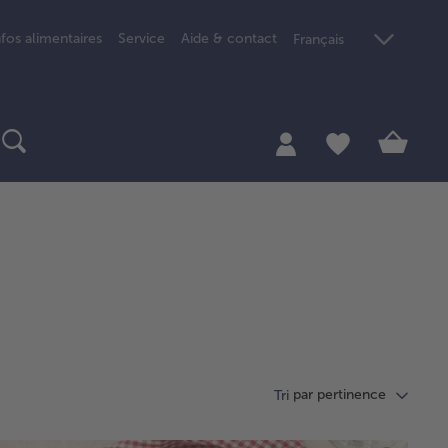
nfos alimentaires
Service
Aide & contact
Français
par pertinence
Tri