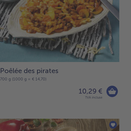
Poêlée des pirates
700 g (1000 g = € 14,70)
10,29 €
TVA incluse