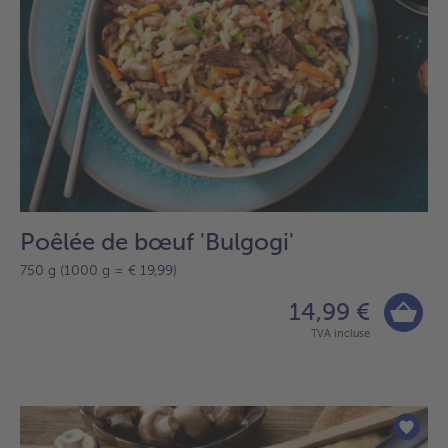
Poêlée de bœuf 'Bulgogi'
750 g (1000 g = € 19,99)
14,99 €
TVA incluse