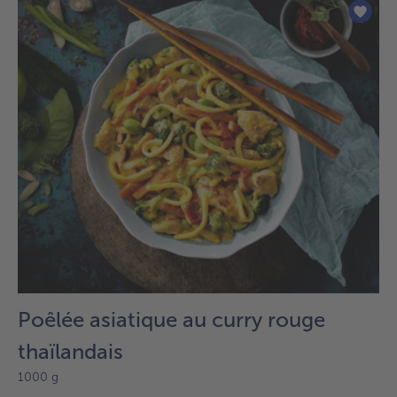
sur
la
liste.
Poêlée asiatique au curry rouge
thaïlandais
1000 g