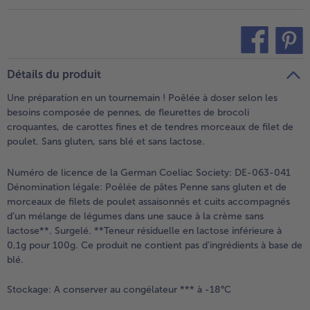
- 5 € à l’achat de 7 menus au choix
teilen
pin it
Détails du produit
Une préparation en un tournemain ! Poêlée à doser selon les
besoins composée de pennes, de fleurettes de brocoli
croquantes, de carottes fines et de tendres morceaux de filet de
poulet. Sans gluten, sans blé et sans lactose.
Numéro de licence de la German Coeliac Society: DE-063-041
Dénomination légale:
Poêlée de pâtes Penne sans gluten et de
morceaux de filets de poulet assaisonnés et cuits accompagnés
d’un mélange de légumes dans une sauce à la crème sans
lactose**. Surgelé. **Teneur résiduelle en lactose inférieure à
0,1g pour 100g. Ce produit ne contient pas d'ingrédients à base de
blé.
Stockage:
A conserver au congélateur *** à -18°C