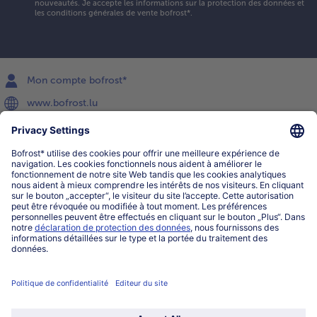
nouveautés. Je accepte les
informations sur la protection des données et
les conditions générales de vente bofrost*
.
Mon compte bofrost*
www.bofrost.lu
service@bofrost.lu
027863232
Lu-ve : 8h-20h Sa : 10h-16h
Service
Qui sommes-nous?
Catégories