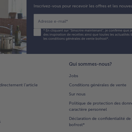
Inscrivez-vous pour recevoir les offres et les nouve
Adresse e-mail
*
*
En cliquant sur "Sinscrire maintenant", je confirme que j
des inspiration de recettes ainsi que toutes les actualités
les conditions générales de vente bofrost*
.
Qui sommes-nous?
Jobs
rectement l’article
Conditions générales de vente
Sur nous
Politique de protection des donn
caractère personnel
Déclaration de confidentialité de 
s
bofrost*