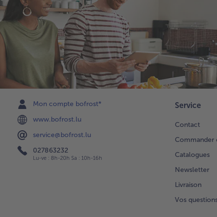
Mon compte bofrost*
Service
www.bofrost.lu
Contact
service@bofrost.lu
Commander di
027863232
Catalogues
Lu-ve : 8h-20h Sa : 10h-16h
Newsletter
Livraison
Vos question