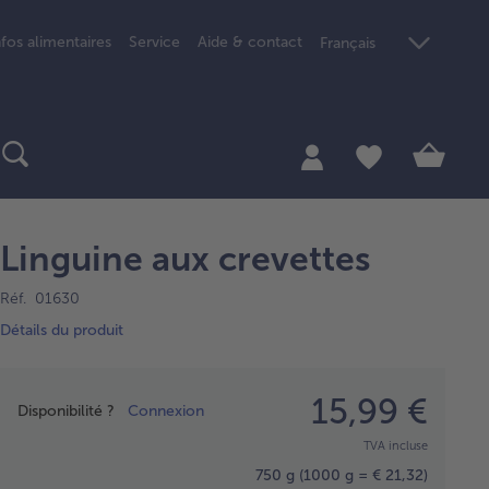
nfos alimentaires
Service
Aide & contact
Français
Linguine aux crevettes
Réf. 01630
Détails du produit
Prix
15,99 €
Disponibilité ?
Connexion
TVA incluse
750 g
(1000 g = € 21,32)