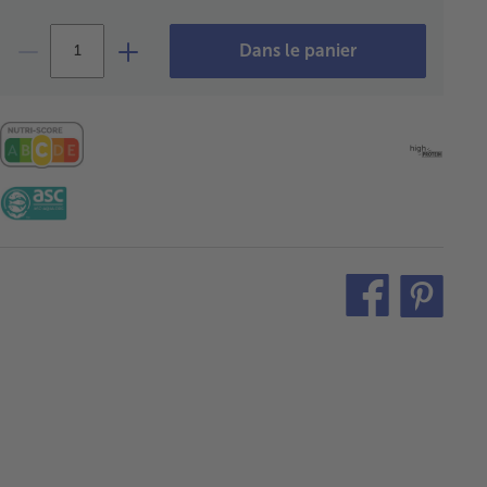
Dans le panier
teilen
pin
it