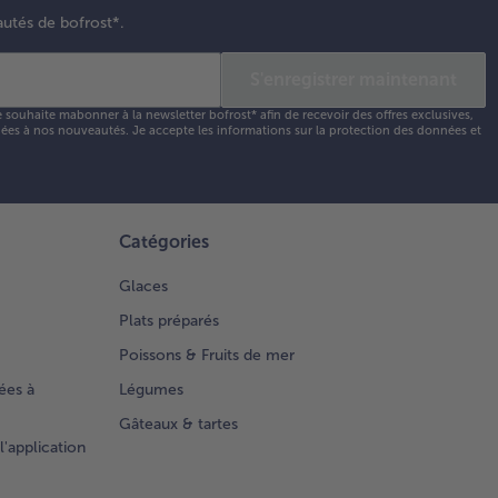
autés de bofrost*.
S'enregistrer maintenant
e souhaite mabonner à la newsletter bofrost* afin de recevoir des offres exclusives,
 liées à nos nouveautés. Je accepte les
informations sur la protection des données et
Catégories
Glaces
Plats préparés
Poissons & Fruits de mer
ées à
Légumes
Gâteaux & tartes
l'application