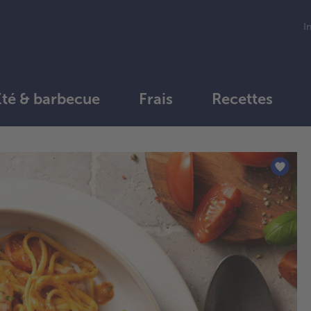
I
Été & barbecue
Frais
Recettes