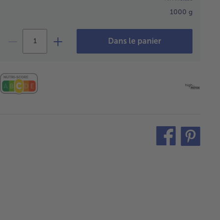
1000 g
Dans le panier
teilen
pin
it