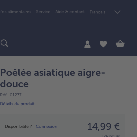
nfos alimentaires
Service
Aide & contact
Français
Poêlée asiatique aigre-
douce
Réf. 01277
Détails du produit
Prix
14,99 €
Disponibilité ?
Connexion
TVA incluse