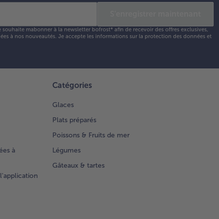
S'enregistrer maintenant
e souhaite mabonner à la newsletter bofrost* afin de recevoir des offres exclusives,
 liées à nos nouveautés. Je accepte les
informations sur la protection des données et
Catégories
Glaces
Plats préparés
Poissons & Fruits de mer
ées à
Légumes
Gâteaux & tartes
l'application