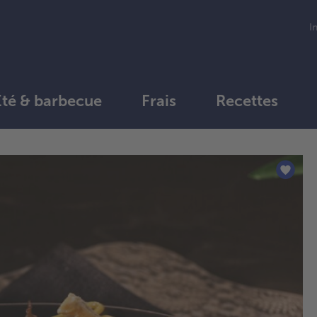
I
Été & barbecue
Frais
Recettes