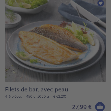
sur
la
liste.
Filets de bar, avec peau
4-6 pièces = 450 g (1000 g = € 62,20)
27,99 €