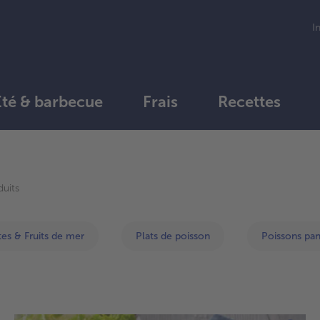
I
Été & barbecue
Frais
Recettes
Continuer
avec
uits
la
vue
d’ensemble
es & Fruits de mer
Plats de poisson
Poissons pa
des
articles.
Vous
avez
13
articles