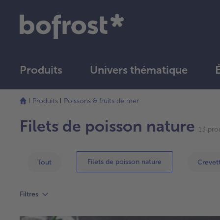
Produits
Univers thématique
La
liste
Produits
Poissons & fruits de mer
a
été
Filets de poisson nature
13 prod
actualisée.
Filets de poisson nature
Tout
Crevett
Filtres