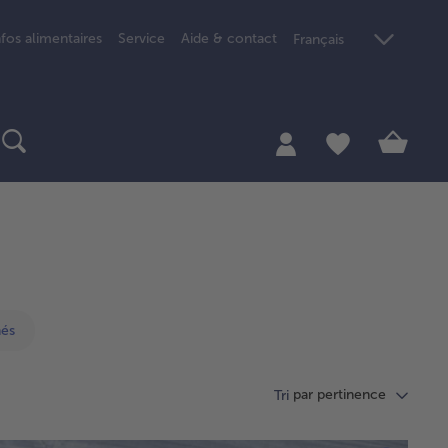
nfos alimentaires
Service
Aide & contact
Français
nés
par pertinence
Tri