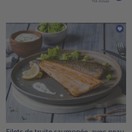
TVA incluse
Filets de truite saumonée, avec peau