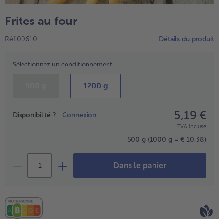
TousVins & Alcools
TousBIO
Ustensiles de cuisine
bofrost*free
Frites au four
TousUstensiles de cuisine
Tousbofrost*free
Gâteaux & Tartes
High Protein
Réf.00610
Détails du produit
TousGâteaux & Tartes
TousHigh Protein
bofrost*plus.
Tousbofrost*plus.
Sélectionnez un conditionnement
Alternatives végétale
TousAlternatives végétale
Friteuse à air chaud
500 g
1200 g
TousFriteuse à air chaud
5,19 €
Prix
Disponibilité ?
Connexion
TVA incluse
500 g
(1000 g = € 10,38)
Dans le panier