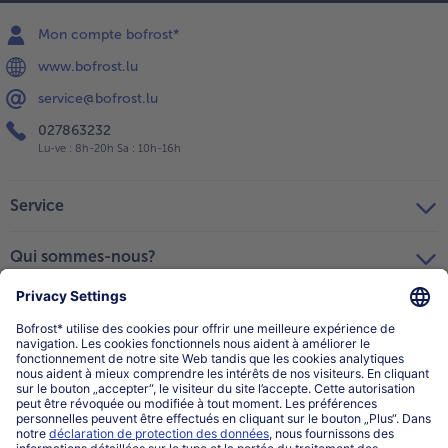
Mon compte bofrost*
www.bofrost.lu
service@bofrost.lu
027863232
Lu-ve : 8h-20h Sa : 10h-16h
Service
Qui sommes-nous?
Catégories