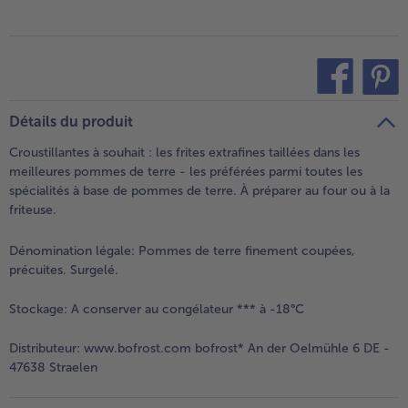
- 5 € à l’achat de 7 menus au choix
teilen
pin it
Détails du produit
Croustillantes à souhait : les frites extrafines taillées dans les
meilleures pommes de terre - les préférées parmi toutes les
spécialités à base de pommes de terre. À préparer au four ou à la
friteuse.
Dénomination légale:
Pommes de terre finement coupées,
précuites. Surgelé.
Stockage:
A conserver au congélateur *** à -18°C
Distributeur:
www.bofrost.com bofrost* An der Oelmühle 6 DE -
47638 Straelen