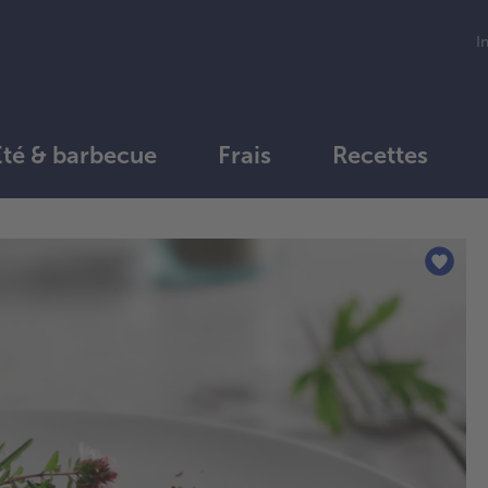
I
Été & barbecue
Frais
Recettes