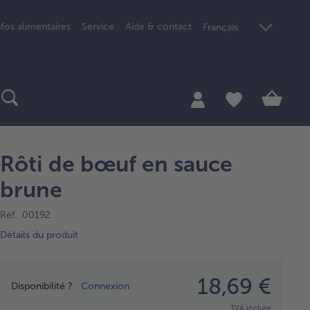
nfos alimentaires
Service
Aide & contact
Français
Rôti de bœuf en sauce
brune
Réf. 00192
Détails du produit
Prix
18,69 €
Disponibilité ?
Connexion
TVA incluse