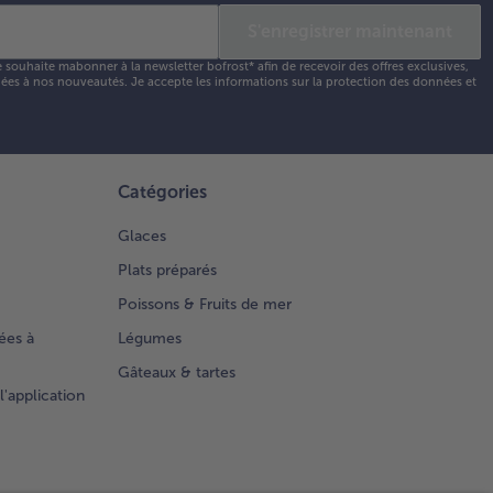
S'enregistrer maintenant
e souhaite mabonner à la newsletter bofrost* afin de recevoir des offres exclusives,
 liées à nos nouveautés. Je accepte les
informations sur la protection des données et
Catégories
Glaces
Plats préparés
Poissons & Fruits de mer
ées à
Légumes
Gâteaux & tartes
l'application