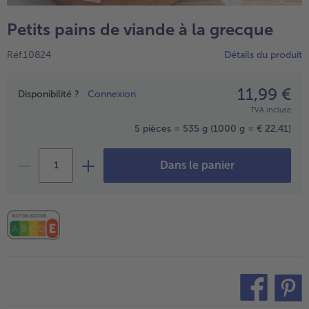
TousVins & Alcools
TousBIO
Ustensiles de cuisine
bofrost*free
Petits pains de viande à la grecque
TousUstensiles de cuisine
Tousbofrost*free
Gâteaux & Tartes
High Protein
Réf.10824
Détails du produit
TousGâteaux & Tartes
TousHigh Protein
bofrost*plus.
Tousbofrost*plus.
11,99 €
Prix
Alternatives végétale
Disponibilité ?
Connexion
TVA incluse
TousAlternatives végétale
Friteuse à air chaud
5 pièces = 535 g
(1000 g = € 22,41)
TousFriteuse à air chaud
Dans le panier