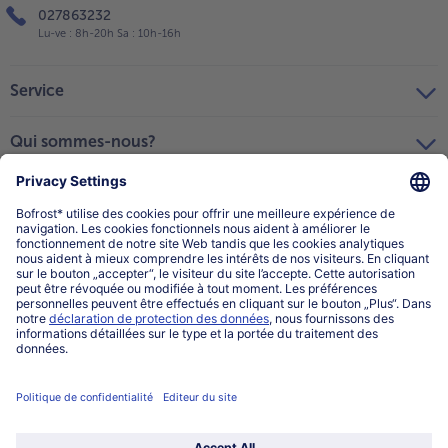
027863232
Lu-ve : 8h-20h Sa : 10h-16h
Service
Qui sommes-nous?
Catégories
Sélectionner le pays / la langue