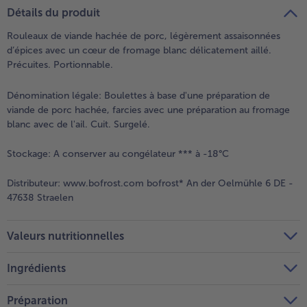
teilen
pin it
Détails du produit
- 5 € à l’achat de 7 menus au choix
Rouleaux de viande hachée de porc, légèrement assaisonnées
d’épices avec un cœur de fromage blanc délicatement aillé.
Précuites. Portionnable.
Dénomination légale:
Boulettes à base d'une préparation de
viande de porc hachée, farcies avec une préparation au fromage
blanc avec de l'ail. Cuit. Surgelé.
Stockage:
A conserver au congélateur *** à -18°C
Distributeur:
www.bofrost.com bofrost* An der Oelmühle 6 DE -
47638 Straelen
Valeurs nutritionnelles
Ingrédients
Préparation